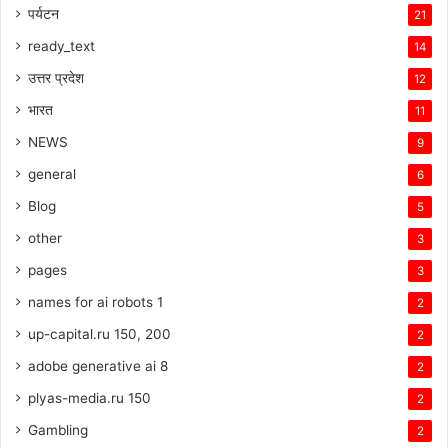
पर्यटन
21
ready_text
14
उत्तर प्रदेश
12
भारत
11
NEWS
9
general
6
Blog
5
other
3
pages
3
names for ai robots 1
2
up-capital.ru 150, 200
2
adobe generative ai 8
2
plyas-media.ru 150
2
Gambling
2