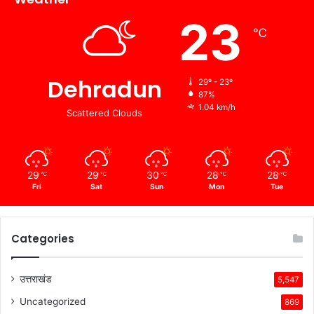
23
℃
Dehradun
29º - 23º
87%
1.04 km/h
Scattered Clouds
29
29
30
28
28
℃
℃
℃
℃
℃
Fri
Sat
Sun
Mon
Tue
Categories
उत्तराखंड
5,547
Uncategorized
869