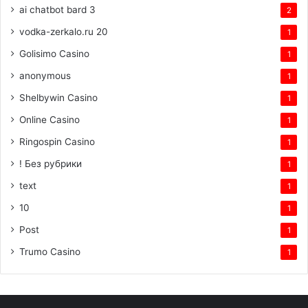
ai chatbot bard 3
2
vodka-zerkalo.ru 20
1
Golisimo Casino
1
anonymous
1
Shelbywin Casino
1
Online Casino
1
Ringospin Casino
1
! Без рубрики
1
text
1
10
1
Post
1
Trumo Casino
1