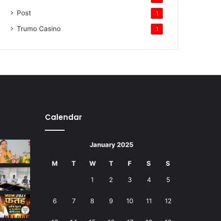
Post
1
Trumo Casino
1
Calendar
January 2025
M
T
W
T
F
S
S
1
2
3
4
5
6
7
8
9
10
11
12