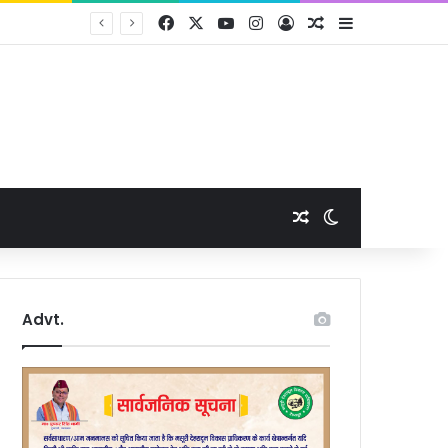
Facebook
X
YouTube
Instagram
Log In
Random Article
Sidebar
मा
Random Article
Switch skin
Advt.