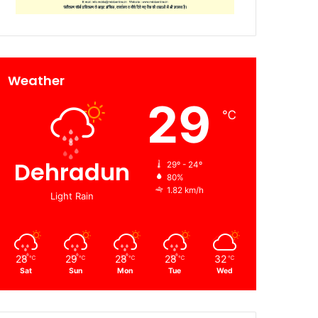
Weather
29
℃
Dehradun
29º - 24º
80%
1.82 km/h
Light Rain
28
29
28
28
32
℃
℃
℃
℃
℃
Sat
Sun
Mon
Tue
Wed