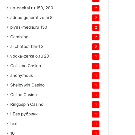
up-capital.ru 150, 200
2
adobe generative ai 8
2
plyas-media.ru 150
2
Gambling
2
ai chatbot bard 3
2
vodka-zerkalo.ru 20
1
Golisimo Casino
1
anonymous
1
Shelbywin Casino
1
Online Casino
1
Ringospin Casino
1
! Без рубрики
1
text
1
10
1