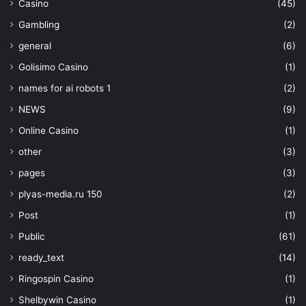
Casino
(45)
Gambling
(2)
general
(6)
Golisimo Casino
(1)
names for ai robots 1
(2)
NEWS
(9)
Online Casino
(1)
other
(3)
pages
(3)
plyas-media.ru 150
(2)
Post
(1)
Public
(61)
ready_text
(14)
Ringospin Casino
(1)
Shelbywin Casino
(1)