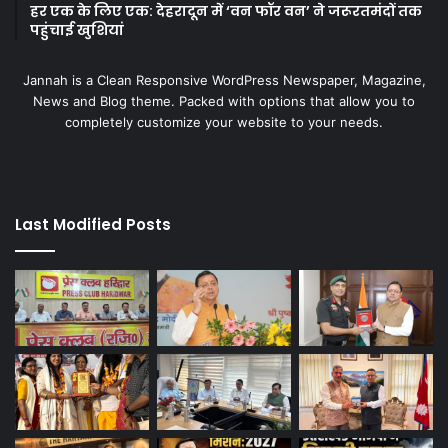
हर एक के लिए एक: देहरादून में ‘वन फॉर वन’ ने जरूरतमंदों तक
पहुंचाई खुशियां
Jannah is a Clean Responsive WordPress Newspaper, Magazine,
News and Blog theme. Packed with options that allow you to
completely customize your website to your needs.
Last Modified Posts