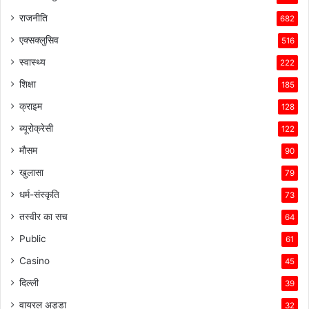
राजनीति
682
एक्सक्लुसिव
516
स्वास्थ्य
222
शिक्षा
185
क्राइम
128
ब्यूरोक्रेसी
122
मौसम
90
खुलासा
79
धर्म-संस्कृति
73
तस्वीर का सच
64
Public
61
Casino
45
दिल्ली
39
वायरल अड्डा
32