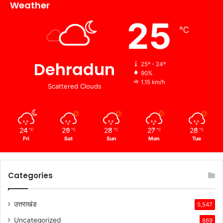
Weather
25
℃
Dehradun
25º - 24º
90%
1.15 km/h
Scattered Clouds
24
29
28
27
28
℃
℃
℃
℃
℃
Fri
Sat
Sun
Mon
Tue
Categories
उत्तराखंड
5,547
Uncategorized
869