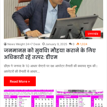
उत्तराखंड
News Weight 24x7 Desk
January 9, 2025
0
1,024
जनमानस को सुवधिा मौहया कराने के लिए
अधिकारी रहें तत्पर: डीएम
डीएम ने जनपद के 10 आधार सेन्टरो पर दक्ष आपरेटर तैनाती की कवायद शुरू की।
आपरेटरों की तैनाती से आधार…
Read More »