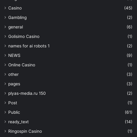
Casino
(45)
Gambling
(2)
general
(6)
Golisimo Casino
(1)
names for ai robots 1
(2)
NEWS
(9)
Online Casino
(1)
other
(3)
pages
(3)
plyas-media.ru 150
(2)
Post
(1)
Public
(61)
ready_text
(14)
Ringospin Casino
(1)