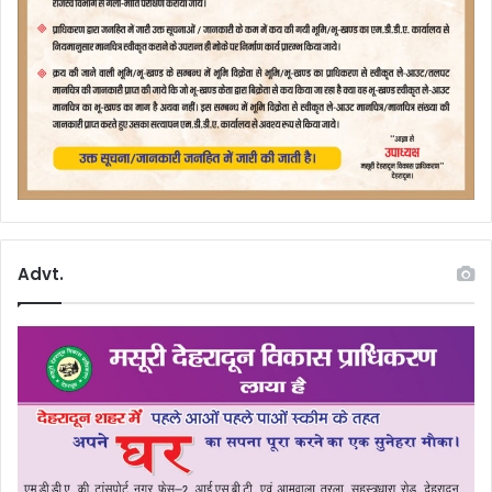
Advt.