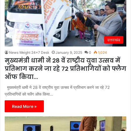
उत्तराखंड
News Weight 24x7 Desk
January 9, 2025
0
1,024
मुख्यमंत्री धामी ने 28 वें राष्ट्रीय युवा उत्सव में
प्रतिभाग करने जा रहे 72 प्रतिभागियों को फ्लैग
ऑफ किया…
मुख्यमंत्री धामी ने 28 वें राष्ट्रीय युवा उत्सव में प्रतिभाग करने जा रहे 72
प्रतिभागियों को फ्लैग ऑफ किया…
Read More »