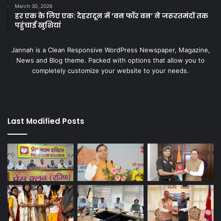
March 30, 2026
हर एक के लिए एक: देहरादून में ‘वन फॉर वन’ ने जरूरतमंदों तक
पहुंचाई खुशियां
Jannah is a Clean Responsive WordPress Newspaper, Magazine,
News and Blog theme. Packed with options that allow you to
completely customize your website to your needs.
Last Modified Posts