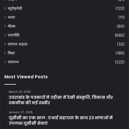
ब्यूरोक्रेसी
(122)
भारत
(11)
मौसम
(90)
राजनीति
(682)
वायरल अड्डा
(32)
शिक्षा
(185)
स्वास्थ्य
(222)
Most Viewed Posts
March 24, 2026
उत्तराखंड के पत्रकारों ने उड़ीसा में देखी संस्कृति, विकास और
तकनीक की नई तस्वीर
January 21, 2026
यूसीसी का एक साल : एआई सहायता के साथ 23 भाषाओं में
उपलब्ध यूसीसी सेवाएं