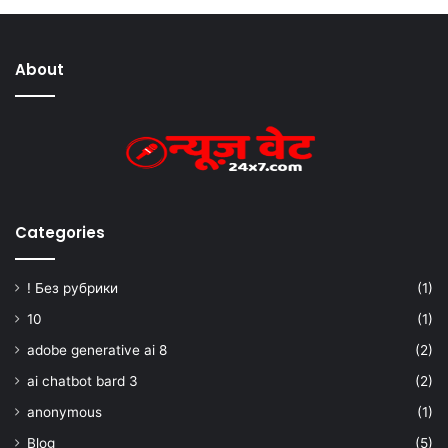
About
Categories
! Без рубрики
(1)
10
(1)
adobe generative ai 8
(2)
ai chatbot bard 3
(2)
anonymous
(1)
Blog
(5)