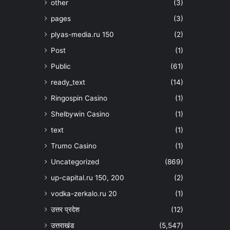
other
(3)
pages
(3)
plyas-media.ru 150
(2)
Post
(1)
Public
(61)
ready_text
(14)
Ringospin Casino
(1)
Shelbywin Casino
(1)
text
(1)
Trumo Casino
(1)
Uncategorized
(869)
up-capital.ru 150, 200
(2)
vodka-zerkalo.ru 20
(1)
उत्तर प्रदेश
(12)
उत्तराखंड
(5,547)