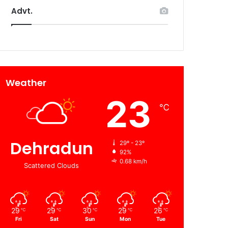
Advt.
Weather
23
℃
Dehradun
29º - 23º
92%
0.68 km/h
Scattered Clouds
29
29
30
29
26
℃
℃
℃
℃
℃
Fri
Sat
Sun
Mon
Tue