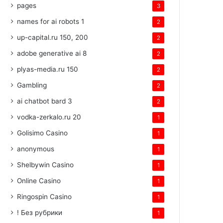
pages
3
names for ai robots 1
2
up-capital.ru 150, 200
2
adobe generative ai 8
2
plyas-media.ru 150
2
Gambling
2
ai chatbot bard 3
2
vodka-zerkalo.ru 20
1
Golisimo Casino
1
anonymous
1
Shelbywin Casino
1
Online Casino
1
Ringospin Casino
1
! Без рубрики
1