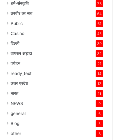
धर्म-संस्कृति
73
तस्वीर का सच
64
Public
61
Casino
45
दिल्ली
39
वायरल अड्डा
32
पर्यटन
21
ready_text
14
उत्तर प्रदेश
12
भारत
11
NEWS
9
general
6
Blog
5
other
3