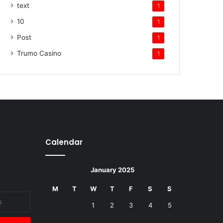
text
1
10
1
Post
1
Trumo Casino
1
Calendar
January 2025
M
T
W
T
F
S
S
1
2
3
4
5