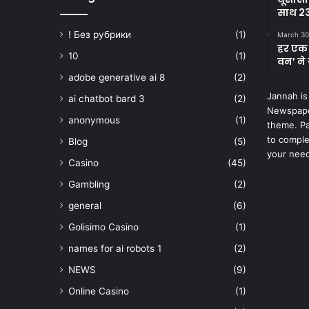
साथ 23
! Без рубрики
(1)
March 30
हर एक 
10
(1)
वन’ ने 
adobe generative ai 8
(2)
Jannah is
ai chatbot bard 3
(2)
Newspape
anonymous
(1)
theme. Pa
to comple
Blog
(5)
your nee
Casino
(45)
Gambling
(2)
general
(6)
Golisimo Casino
(1)
names for ai robots 1
(2)
NEWS
(9)
Online Casino
(1)