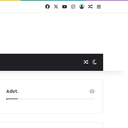
Facebook
X
YouTube
Instagram
Log In
Random Article
Sidebar
Random Article
Switch skin
Advt.