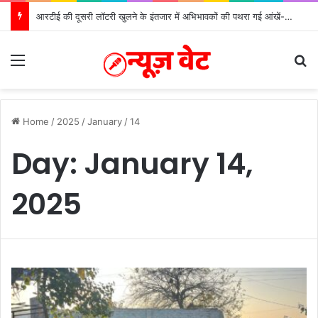
आरटीई की दूसरी लॉटरी खुलने के इंतजार में अभिभावकों की पथरा गई आंखें- मोर्चा
Menu
S
Home
/
2025
/
January
/
14
Day:
January 14,
2025