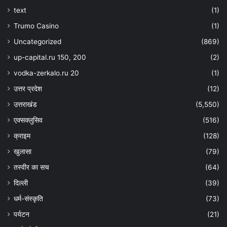
text
(1)
Trumo Casino
(1)
Uncategorized
(869)
up-capital.ru 150, 200
(2)
vodka-zerkalo.ru 20
(1)
उत्तर प्रदेश
(12)
उत्तराखंड
(5,550)
एक्सक्लुसिव
(516)
क्राइम
(128)
खुलासा
(79)
तस्वीर का सच
(64)
दिल्ली
(39)
धर्म-संस्कृति
(73)
पर्यटन
(21)