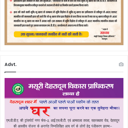
Advt.