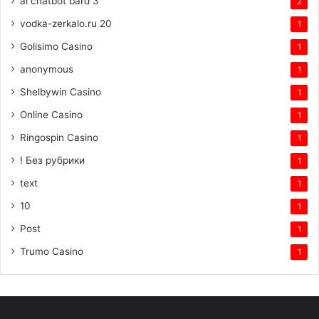
ai chatbot bard 3
2
vodka-zerkalo.ru 20
1
Golisimo Casino
1
anonymous
1
Shelbywin Casino
1
Online Casino
1
Ringospin Casino
1
! Без рубрики
1
text
1
10
1
Post
1
Trumo Casino
1