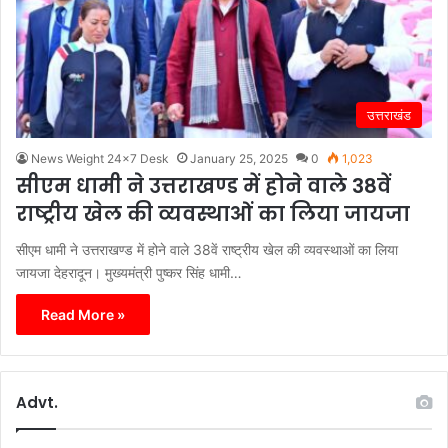
उत्तराखंड
News Weight 24x7 Desk
January 25, 2025
0
1,023
सीएम धामी ने उत्तराखण्ड में होने वाले 38वें
राष्ट्रीय खेल की व्यवस्थाओं का लिया जायजा
सीएम धामी ने उत्तराखण्ड में होने वाले 38वें राष्ट्रीय खेल की व्यवस्थाओं का लिया
जायजा देहरादून। मुख्यमंत्री पुष्कर सिंह धामी…
Read More »
Advt.