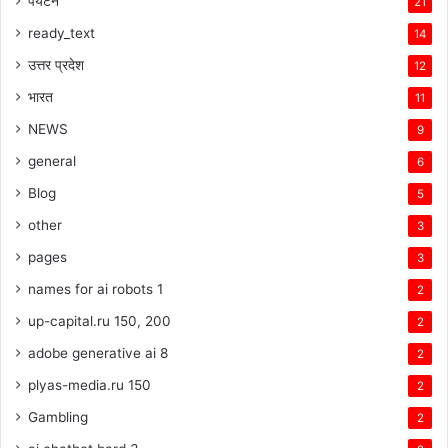
पर्यटन
21
ready_text
14
उत्तर प्रदेश
12
भारत
11
NEWS
9
general
6
Blog
5
other
3
pages
3
names for ai robots 1
2
up-capital.ru 150, 200
2
adobe generative ai 8
2
plyas-media.ru 150
2
Gambling
2