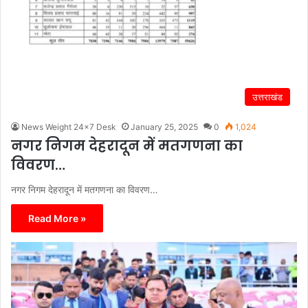
उत्तराखंड
News Weight 24x7 Desk
January 25, 2025
0
1,024
नगर निगम देहरादून में मतगणना का
विवरण…
नगर निगम देहरादून में मतगणना का विवरण…
Read More »