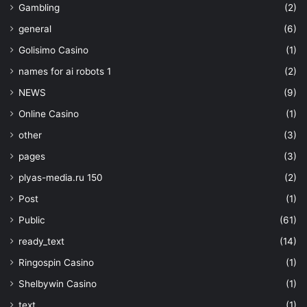
Gambling
(2)
general
(6)
Golisimo Casino
(1)
names for ai robots 1
(2)
NEWS
(9)
Online Casino
(1)
other
(3)
pages
(3)
plyas-media.ru 150
(2)
Post
(1)
Public
(61)
ready_text
(14)
Ringospin Casino
(1)
Shelbywin Casino
(1)
text
(1)