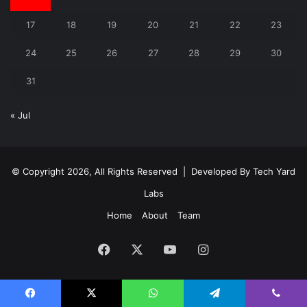
17
18
19
20
21
22
23
24
25
26
27
28
29
30
31
« Jul
© Copyright 2026, All Rights Reserved | Developed By
Tech Yard
Labs
Home
About
Team
Facebook
X
YouTube
Instagram
Facebook
X
WhatsApp
Telegram
Viber