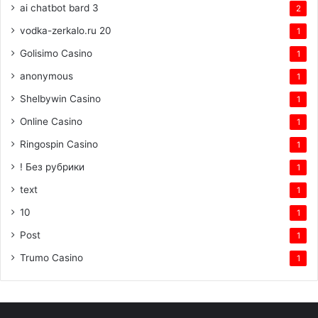
ai chatbot bard 3
2
vodka-zerkalo.ru 20
1
Golisimo Casino
1
anonymous
1
Shelbywin Casino
1
Online Casino
1
Ringospin Casino
1
! Без рубрики
1
text
1
10
1
Post
1
Trumo Casino
1