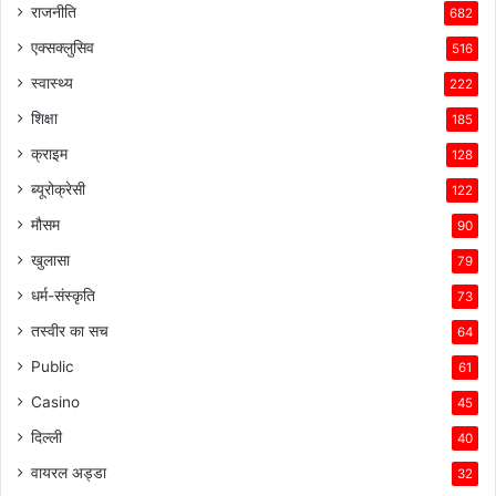
राजनीति
682
एक्सक्लुसिव
516
स्वास्थ्य
222
शिक्षा
185
क्राइम
128
ब्यूरोक्रेसी
122
मौसम
90
खुलासा
79
धर्म-संस्कृति
73
तस्वीर का सच
64
Public
61
Casino
45
दिल्ली
40
वायरल अड्डा
32