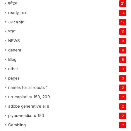
पर्यटन
21
ready_text
14
उत्तर प्रदेश
12
भारत
11
NEWS
9
general
6
Blog
5
other
3
pages
3
names for ai robots 1
2
up-capital.ru 150, 200
2
adobe generative ai 8
2
plyas-media.ru 150
2
Gambling
2