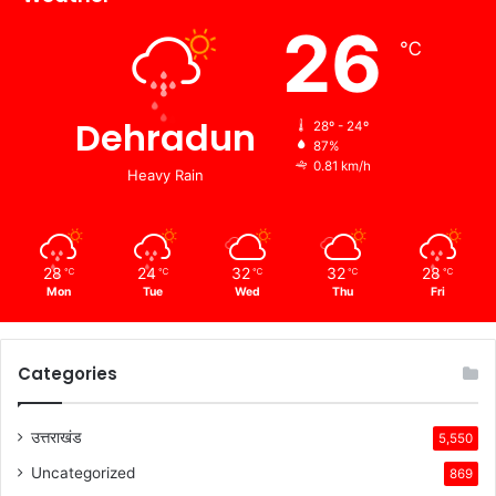
26
℃
Dehradun
28º - 24º
87%
0.81 km/h
Heavy Rain
28
24
32
32
28
℃
℃
℃
℃
℃
Mon
Tue
Wed
Thu
Fri
Categories
उत्तराखंड
5,550
Uncategorized
869