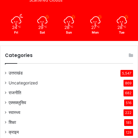
24
29
28
27
28
℃
℃
℃
℃
℃
Fri
Sat
Sun
Mon
Tue
Categories
उत्तराखंड
5,547
Uncategorized
869
राजनीति
682
एक्सक्लुसिव
516
स्वास्थ्य
222
शिक्षा
185
क्राइम
128