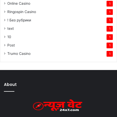
Online Casino
1
Ringospin Casino
1
! Без рубрики
1
text
1
10
1
Post
1
Trumo Casino
1
About