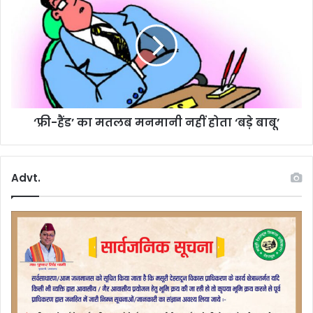
हैंड’
का
मतलब
मनमानी
नहीं
होता
‘बड़े
बाबू’
‘फ्री-हैंड’ का मतलब मनमानी नहीं होता ‘बड़े बाबू’
Advt.