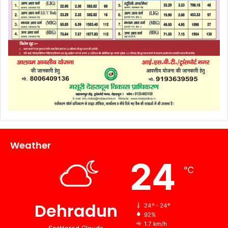
Weather
24
℃
Dehradun
24º - 24º
92%
1.7 km/h
Scattered Clouds