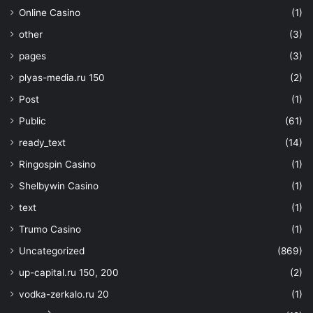
Online Casino
(1)
other
(3)
pages
(3)
plyas-media.ru 150
(2)
Post
(1)
Public
(61)
ready_text
(14)
Ringospin Casino
(1)
Shelbywin Casino
(1)
text
(1)
Trumo Casino
(1)
Uncategorized
(869)
up-capital.ru 150, 200
(2)
vodka-zerkalo.ru 20
(1)