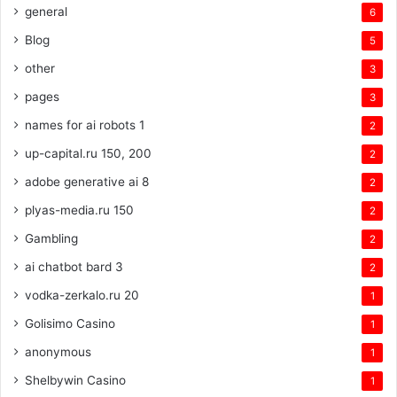
general
6
Blog
5
other
3
pages
3
names for ai robots 1
2
up-capital.ru 150, 200
2
adobe generative ai 8
2
plyas-media.ru 150
2
Gambling
2
ai chatbot bard 3
2
vodka-zerkalo.ru 20
1
Golisimo Casino
1
anonymous
1
Shelbywin Casino
1