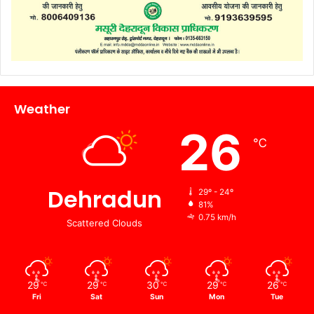
Weather
26
℃
Dehradun
29º - 24º
81%
0.75 km/h
Scattered Clouds
29
29
30
29
26
℃
℃
℃
℃
℃
Fri
Sat
Sun
Mon
Tue