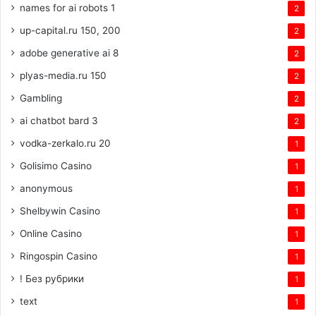
names for ai robots 1
2
up-capital.ru 150, 200
2
adobe generative ai 8
2
plyas-media.ru 150
2
Gambling
2
ai chatbot bard 3
2
vodka-zerkalo.ru 20
1
Golisimo Casino
1
anonymous
1
Shelbywin Casino
1
Online Casino
1
Ringospin Casino
1
! Без рубрики
1
text
1