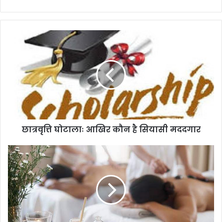
छात्रवृत्ति
घोटालाः
आखिर
कौन
है
सियासी
मददगार
छात्रवृत्ति घोटालाः आखिर कौन है सियासी मददगार
भूलिए
पंचकर्मा
और
कराइए
मसाज