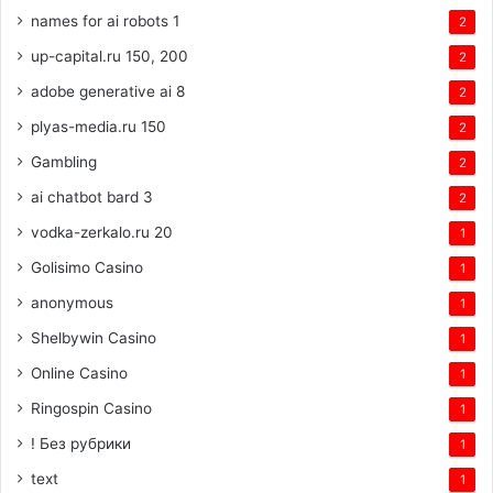
names for ai robots 1
2
up-capital.ru 150, 200
2
adobe generative ai 8
2
plyas-media.ru 150
2
Gambling
2
ai chatbot bard 3
2
vodka-zerkalo.ru 20
1
Golisimo Casino
1
anonymous
1
Shelbywin Casino
1
Online Casino
1
Ringospin Casino
1
! Без рубрики
1
text
1