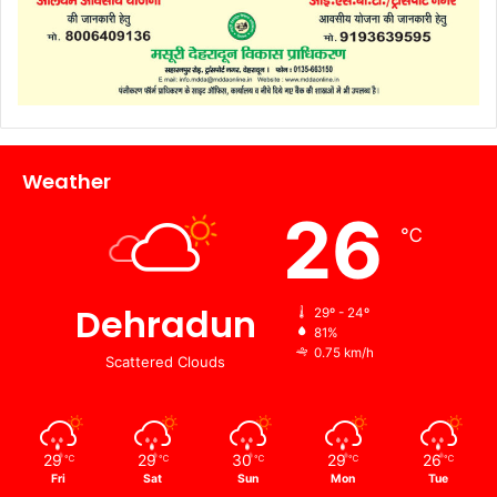
Weather
26
℃
Dehradun
29º - 24º
81%
0.75 km/h
Scattered Clouds
29
29
30
29
26
℃
℃
℃
℃
℃
Fri
Sat
Sun
Mon
Tue