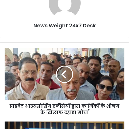
News Weight 24x7 Desk
प्रा
इ
वे
ट
आ
उ
ट
सो
र्सिं
प्राइवेट आउटसोर्सिंग एजेंसियों द्वारा कार्मिकों के शोषण
ग
के खिलाफ दहाडा मोर्चा
ए
जें
सि
ब्रि