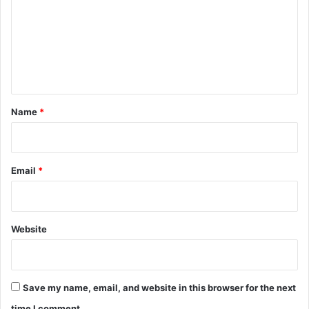
m
ड
m
ल
,
e
सि
n
ल्क्या
रा
t
रे
*
Name
*
स्क्यू
की
गूं
ज
Email
*
अं
त
र
रा
Website
ष्ट्री
य
स्त
र
Save my name, email, and website in this browser for the next
त
क
time I comment.