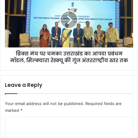
यों
क्स
द्वा
मं
रा
च
का
प
र्मि
र
कों
च
के
म
शो
का
ष
ब्रिक्स मंच पर चमका उत्तराखंड का आपदा प्रबंधन
उ
ण
मॉडल, सिल्क्यारा रेस्क्यू की गूंज अंतरराष्ट्रीय स्तर तक
त्त
के
रा
खि
खं
ला
ड
Leave a Reply
फ
का
द
आ
हा
प
Your email address will not be published.
Required fields are
डा
दा
marked
*
मो
प्र
र्चा
बं
C
ध
o
न
मॉ