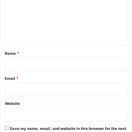
ब
m
ना
m
ने
में
e
"
n
जू
डि
t
शि
*
Name
*
य
म
2
.
Email
*
0
"
म
ह
Website
त्व
पू
र्ण
प
Save my name, email, and website in this browser for the next
ह