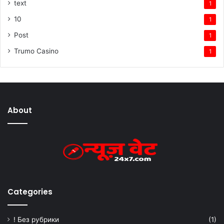
text
1
10
1
Post
1
Trumo Casino
1
About
Categories
! Без рубрики
(1)