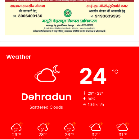
Weather
24
℃
Dehradun
29º - 23º
90%
1.86 km/h
Scattered Clouds
29
28
26
32
31
℃
℃
℃
℃
℃