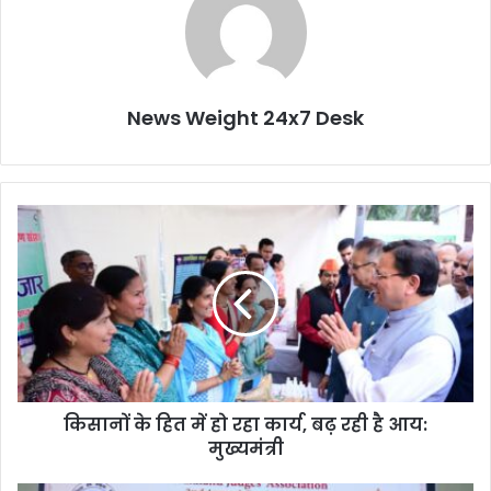
News Weight 24x7 Desk
कि
सा
नों
के
हि
त
में
हो
र
किसानों के हित में हो रहा कार्य, बढ़ रही है आय:
हा
मुख्यमंत्री
का
र्य