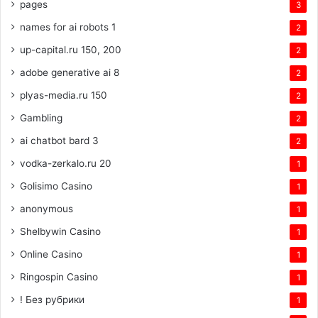
pages
3
names for ai robots 1
2
up-capital.ru 150, 200
2
adobe generative ai 8
2
plyas-media.ru 150
2
Gambling
2
ai chatbot bard 3
2
vodka-zerkalo.ru 20
1
Golisimo Casino
1
anonymous
1
Shelbywin Casino
1
Online Casino
1
Ringospin Casino
1
! Без рубрики
1