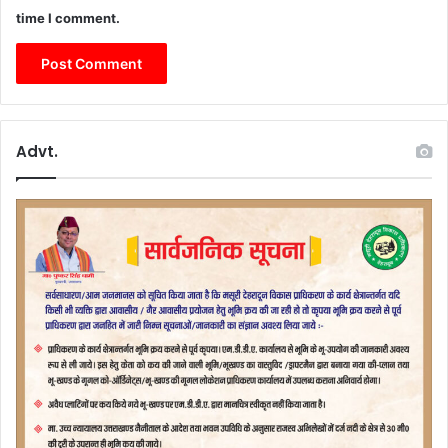
ल
time I comment.
:
मु
ख्य
मं
त्री
Advt.