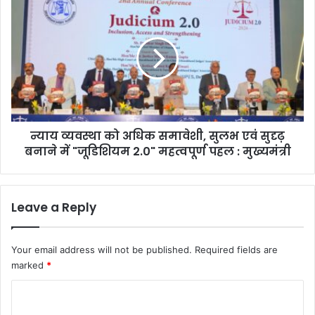
,
न्या
ब
य
ढ़
व्य
र
व
ही
स्था
है
को
आ
अ
य
धि
:
क
मु
न्याय व्यवस्था को अधिक समावेशी, सुलभ एवं सुदृढ़
स
ख्य
बनाने में "जूडिशियम 2.0" महत्वपूर्ण पहल : मुख्यमंत्री
मा
मं
वे
त्री
शी
,
Leave a Reply
सु
ल
भ
Your email address will not be published.
Required fields are
ए
marked
*
वं
सु
C
दृ
o
ढ़