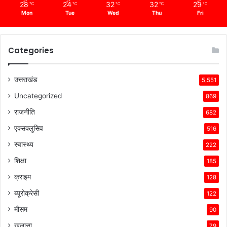
28
24
32
32
29
℃
℃
℃
℃
℃
Mon
Tue
Wed
Thu
Fri
Categories
उत्तराखंड
5,551
Uncategorized
869
राजनीति
682
एक्सक्लुसिव
516
स्वास्थ्य
222
शिक्षा
185
क्राइम
128
ब्यूरोक्रेसी
122
मौसम
90
खुलासा
79