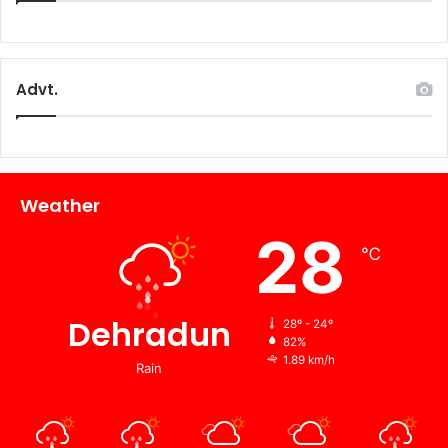
Advt.
Weather
28
℃
Dehradun
28º - 24º
82%
1.89 km/h
Rain