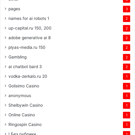
pages
3
names for ai robots 1
2
up-capital.ru 150, 200
2
adobe generative ai 8
2
plyas-media.ru 150
2
Gambling
2
ai chatbot bard 3
2
vodka-zerkalo.ru 20
1
Golisimo Casino
1
anonymous
1
Shelbywin Casino
1
Online Casino
1
Ringospin Casino
1
! Без рубрики
1