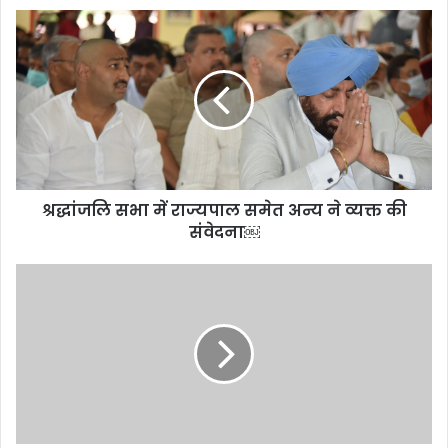
श्रद्धांजलि
सभा
में
राज्यपाल
समेत
अन्य
ने
व्यक्त
की
श्रद्धांजलि सभा में राज्यपाल समेत अन्य ने व्यक्त की
संवेदना
￼
संवेदना￼
उत्तराखंड
के
सीएम
धामी
से
मिले
यूपी
के
राज्य