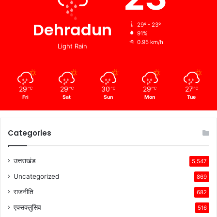
Dehradun
29º - 23º
91%
0.95 km/h
Light Rain
29
29
30
29
27
℃
℃
℃
℃
℃
Fri
Sat
Sun
Mon
Tue
Categories
उत्तराखंड
5,547
Uncategorized
869
राजनीति
682
एक्सक्लुसिव
516