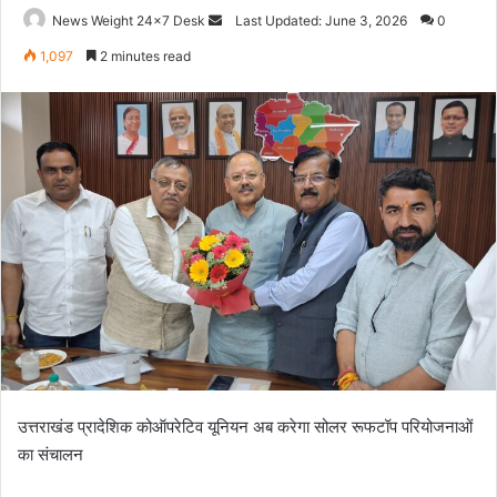
News Weight 24x7 Desk
S
Last Updated: June 3, 2026
0
e
1,097
2 minutes read
n
d
a
n
e
m
a
i
l
उत्तराखंड प्रादेशिक कोऑपरेटिव यूनियन अब करेगा सोलर रूफटॉप परियोजनाओं
का संचालन