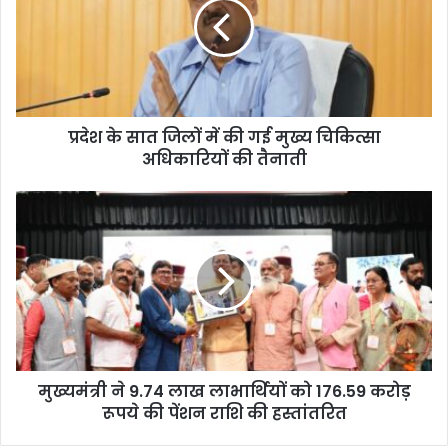
के
सा
त
जि
लों
में
प्रदेश के सात जिलों में की गई मुख्य चिकित्सा
की
अधिकारियों की तैनाती
ग
ई
मु
मु
ख्य
ख्य
चि
मं
कि
त्री
त्सा
ने
अ
9
धि
.
का
7
रि
4
यों
मुख्यमंत्री ने 9.74 लाख लाभार्थियों को 176.59 करोड़
ला
की
रूपये की पेंशन राशि की हस्तांतरित
ख
तै
ला