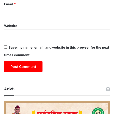
Email
*
की
ह
स्तां
त
Website
रि
त
Save my name, email, and website in this browser for the next
time I comment.
Advt.