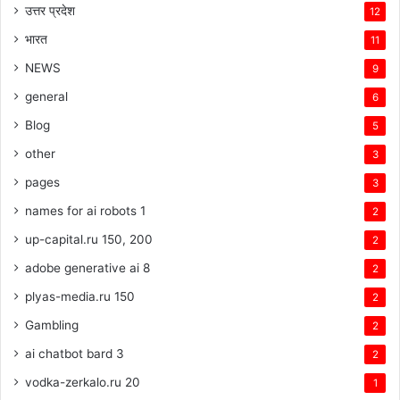
उत्तर प्रदेश
12
भारत
11
NEWS
9
general
6
Blog
5
other
3
pages
3
names for ai robots 1
2
up-capital.ru 150, 200
2
adobe generative ai 8
2
plyas-media.ru 150
2
Gambling
2
ai chatbot bard 3
2
vodka-zerkalo.ru 20
1