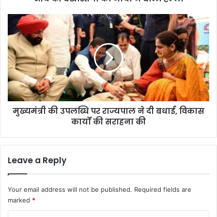
पो
षा
मु
हा
ख्य
र
मं
मा
त्री
म
की
ले
उ
में
प
मं
ल
त्री
ब्धि
रे
मुख्यमंत्री की उपलब्धि पर राज्यपाल ने दी बधाई, विकास
प
खा
कार्यों की सराहना की
र
आ
रा
र्य
ज्य
की
पा
Leave a Reply
ब
ल
र्खा
ने
स्त
दी
Your email address will not be published.
Required fields are
गी
ब
marked
*
को
धा
मो
ई