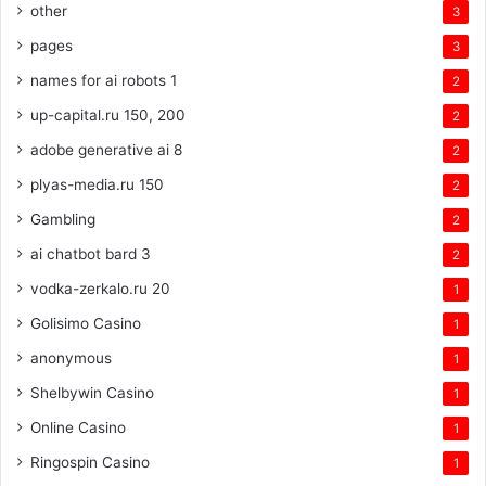
other
3
pages
3
names for ai robots 1
2
up-capital.ru 150, 200
2
adobe generative ai 8
2
plyas-media.ru 150
2
Gambling
2
ai chatbot bard 3
2
vodka-zerkalo.ru 20
1
Golisimo Casino
1
anonymous
1
Shelbywin Casino
1
Online Casino
1
Ringospin Casino
1