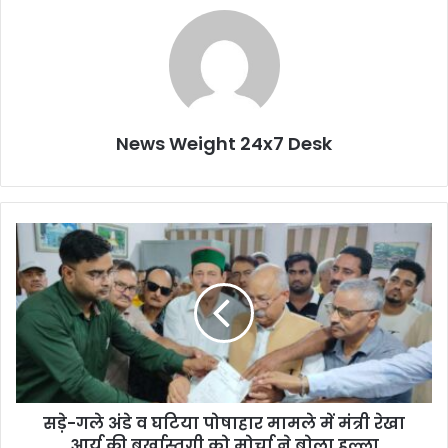
News Weight 24x7 Desk
स
ड़े
-
ग
ले
अं
डे
व
घ
सड़े-गले अंडे व घटिया पोषाहार मामले में मंत्री रेखा
टि
आर्य की बर्खास्तगी को मोर्चा ने बोला हल्ला
या