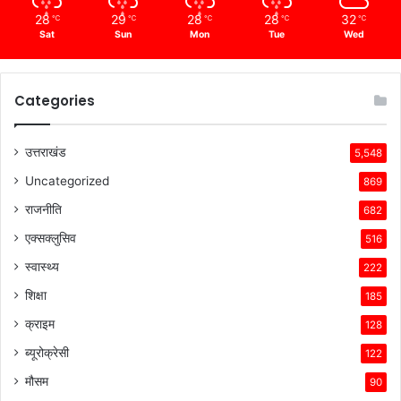
28
29
28
28
32
℃
℃
℃
℃
℃
Sat
Sun
Mon
Tue
Wed
Categories
उत्तराखंड
5,548
Uncategorized
869
राजनीति
682
एक्सक्लुसिव
516
स्वास्थ्य
222
शिक्षा
185
क्राइम
128
ब्यूरोक्रेसी
122
मौसम
90