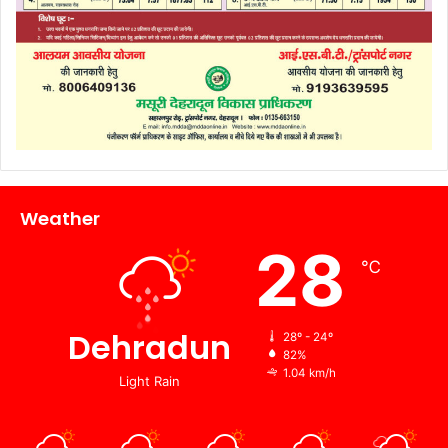
Weather
28
℃
Dehradun
28º - 24º
82%
1.04 km/h
Light Rain