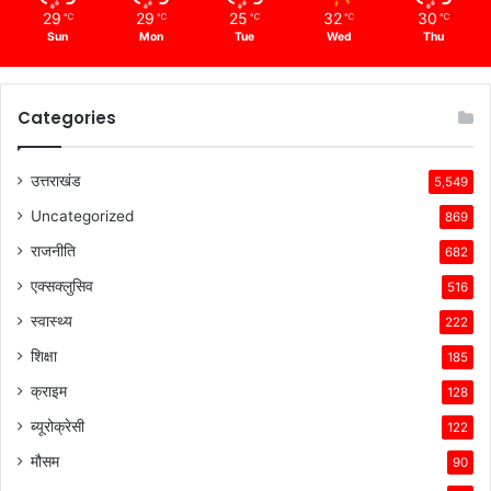
29
29
25
32
30
℃
℃
℃
℃
℃
Sun
Mon
Tue
Wed
Thu
Categories
उत्तराखंड
5,549
Uncategorized
869
राजनीति
682
एक्सक्लुसिव
516
स्वास्थ्य
222
शिक्षा
185
क्राइम
128
ब्यूरोक्रेसी
122
मौसम
90