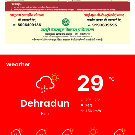
Weather
29
℃
Dehradun
29º - 23º
74%
1.56 km/h
Rain