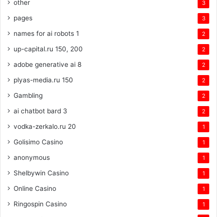
other
3
pages
3
names for ai robots 1
2
up-capital.ru 150, 200
2
adobe generative ai 8
2
plyas-media.ru 150
2
Gambling
2
ai chatbot bard 3
2
vodka-zerkalo.ru 20
1
Golisimo Casino
1
anonymous
1
Shelbywin Casino
1
Online Casino
1
Ringospin Casino
1