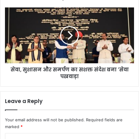
त्त
रा
से
खं
वा
ड
,
के
सु
ब
शा
द्री
स
के
न
दा
औ
र
र
मं
सेवा, सुशासन और समर्पण का सशक्त संदेश बना 'सेवा
स
दि
पखवाड़ा
म
रों
र्प
में
ण
भी
का
Leave a Reply
च
स
ढ़ा
श
वे
क्त
Your email address will not be published.
Required fields are
की
सं
marked
*
चो
दे
री
श
C