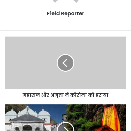
Field Reporter
महाराज
और
अमृता
ने
कोरोना
को
हराया
महाराज और अमृता ने कोरोना को हराया
देशव्यापी
आंदोलन
की
तैयारी