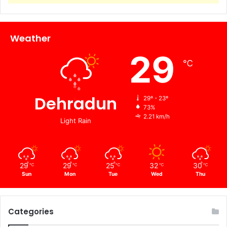
Weather
29
℃
Dehradun
29º - 23º
73%
2.21 km/h
Light Rain
29
29
25
32
30
℃
℃
℃
℃
℃
Sun
Mon
Tue
Wed
Thu
Categories