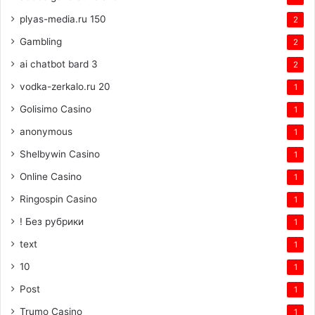
plyas-media.ru 150
2
Gambling
2
ai chatbot bard 3
2
vodka-zerkalo.ru 20
1
Golisimo Casino
1
anonymous
1
Shelbywin Casino
1
Online Casino
1
Ringospin Casino
1
! Без рубрики
1
text
1
10
1
Post
1
Trumo Casino
1