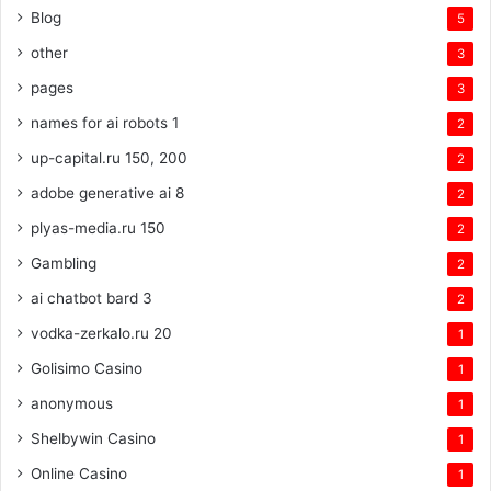
Blog
5
other
3
pages
3
names for ai robots 1
2
up-capital.ru 150, 200
2
adobe generative ai 8
2
plyas-media.ru 150
2
Gambling
2
ai chatbot bard 3
2
vodka-zerkalo.ru 20
1
Golisimo Casino
1
anonymous
1
Shelbywin Casino
1
Online Casino
1