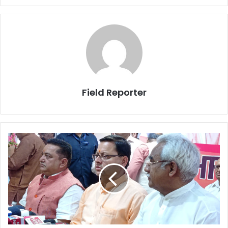
Field Reporter
उत्तराखंड
में
जड़े
जमाने
के
‘आप’
के
मंसूबों
पर