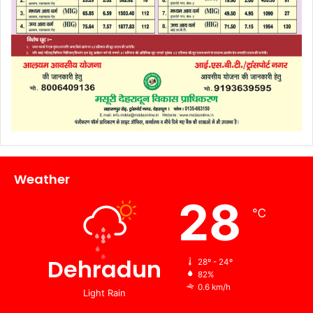
Weather
28
℃
Dehradun
28º - 24º
82%
0.6 km/h
Light Rain