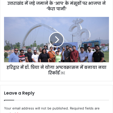
उत्तराखंड में जड़े जमाने के ‘आप’ के मंसूबों पर भाजपा ने
भाजपा
ने
‘फेरा पानी’
‘फेरा
पानी’
हरिद्वार
में
डॉ.
प्रिया
ने
योगा
अष्टवक्रासन
में
बनाया
हरिद्वार में डॉ. प्रिया ने योगा अष्टवक्रासन में बनाया नया
नया
रिकॉर्ड
रिकॉर्ड ￼
￼
Leave a Reply
Your email address will not be published.
Required fields are