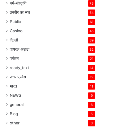
धर्म-संस्कृति
73
तस्वीर का सच
64
Public
61
Casino
45
दिल्ली
39
वायरल अड्डा
32
पर्यटन
21
ready_text
14
उत्तर प्रदेश
12
भारत
11
NEWS
9
general
6
Blog
5
other
3