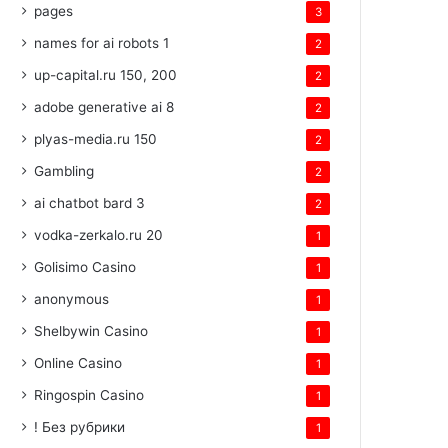
pages
3
names for ai robots 1
2
up-capital.ru 150, 200
2
adobe generative ai 8
2
plyas-media.ru 150
2
Gambling
2
ai chatbot bard 3
2
vodka-zerkalo.ru 20
1
Golisimo Casino
1
anonymous
1
Shelbywin Casino
1
Online Casino
1
Ringospin Casino
1
! Без рубрики
1