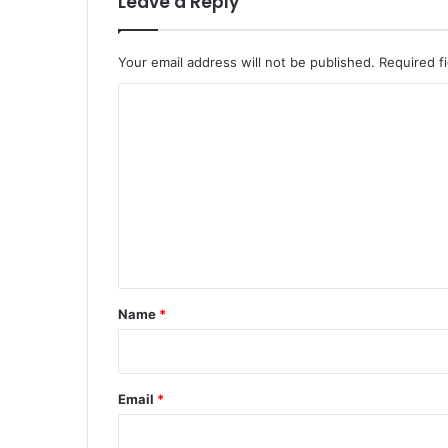
Leave a Reply
Your email address will not be published.
Required f
C
o
m
m
e
n
t
*
Name
*
Email
*