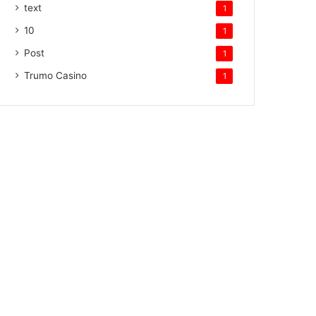
text
1
10
1
Post
1
Trumo Casino
1