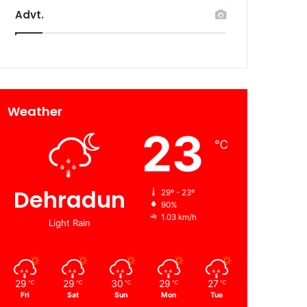
Advt.
Weather
23
℃
Dehradun
29º - 23º
90%
1.03 km/h
Light Rain
29
29
30
29
27
℃
℃
℃
℃
℃
Fri
Sat
Sun
Mon
Tue