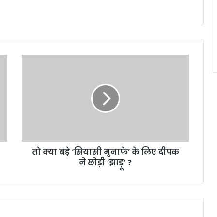
तो
क्या
बड़े
‘सियासी
मुनाफे’
के
लिए
दीपक
ने
तो क्या बड़े ‘सियासी मुनाफे’ के लिए दीपक
छोड़ी
‘झाड़ू’
ने छोड़ी ‘झाड़ू’ ?
?