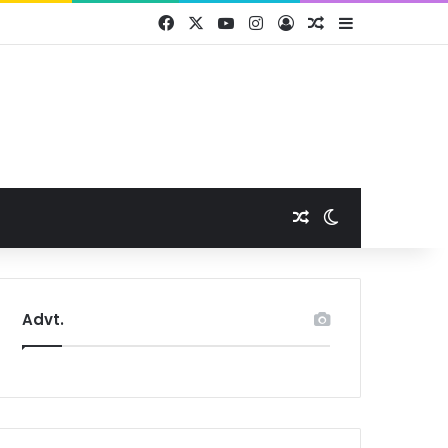
Facebook
X
YouTube
Instagram
Log In
Random Article
Sidebar
Random Article
Switch skin
Advt.