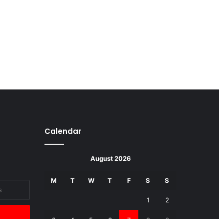
Calendar
August 2026
M
T
W
T
F
S
S
1
2