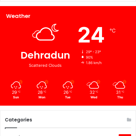
Weather
24
℃
Dehradun
29º - 23º
90%
1.86 km/h
Scattered Clouds
29
28
26
32
31
℃
℃
℃
℃
℃
Sun
Mon
Tue
Wed
Thu
Categories