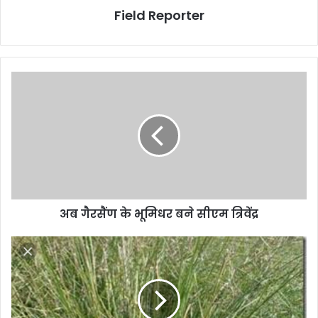
Field Reporter
अब
गैरसैंण
के
भूमिधर
बने
सीएम
त्रिवेंद्र
अब गैरसैंण के भूमिधर बने सीएम त्रिवेंद्र
कुशाः
पितृ
कर्म
में
न
हो