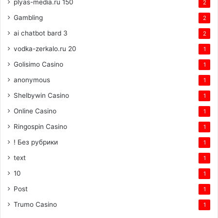
plyas-media.ru 150
2
Gambling
2
ai chatbot bard 3
2
vodka-zerkalo.ru 20
1
Golisimo Casino
1
anonymous
1
Shelbywin Casino
1
Online Casino
1
Ringospin Casino
1
! Без рубрики
1
text
1
10
1
Post
1
Trumo Casino
1