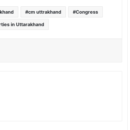
akhand
cm uttrakhand
Congress
arties in Uttarakhand