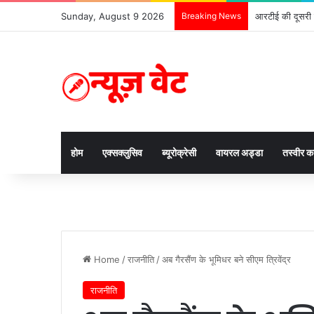
Sunday, August 9 2026
Breaking News
आरटीई की दूसरी ल
होम
एक्सक्लुसिव
ब्यूरोक्रेसी
वायरल अड्डा
तस्वीर 
Home
/
राजनीति
/
अब गैरसैंण के भूमिधर बने सीएम त्रिवेंद्र
राजनीति