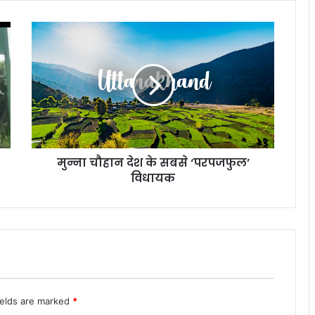
मुन्ना
चौहान
देश
के
सबसे
‘परपजफुल’
विधायक
मुन्ना चौहान देश के सबसे ‘परपजफुल’
विधायक
ields are marked
*