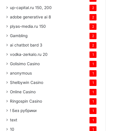
up-capital.ru 150, 200
2
adobe generative ai 8
2
plyas-media.ru 150
2
Gambling
2
ai chatbot bard 3
2
vodka-zerkalo.ru 20
1
Golisimo Casino
1
anonymous
1
Shelbywin Casino
1
Online Casino
1
Ringospin Casino
1
! Без рубрики
1
text
1
10
1