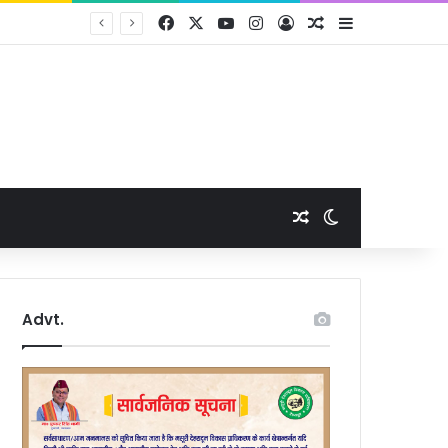
Facebook
X
YouTube
Instagram
Log In
Random Article
Sidebar
Random Article
Switch skin
Advt.