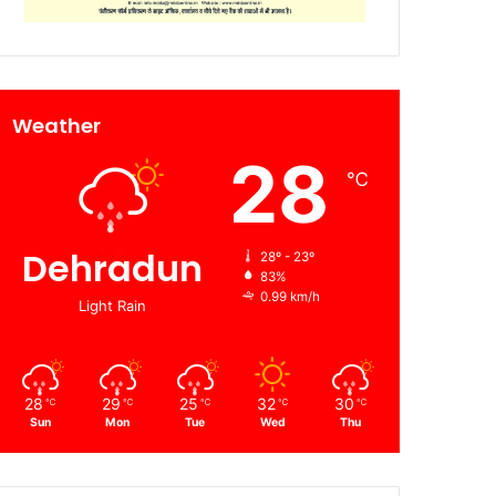
Weather
28
℃
Dehradun
28º - 23º
83%
0.99 km/h
Light Rain
28
29
25
32
30
℃
℃
℃
℃
℃
Sun
Mon
Tue
Wed
Thu