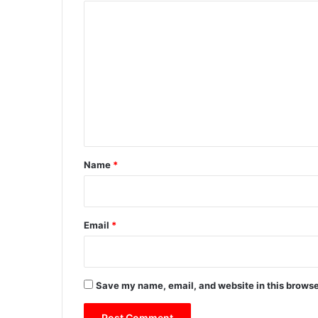
C
o
m
m
e
n
t
*
Name
*
Email
*
Save my name, email, and website in this browse