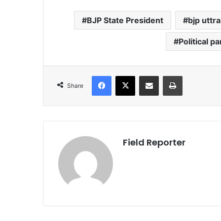
BJP State President
bjp uttr
Political p
Facebook
X
Share via Email
Print
Share
Field Reporter