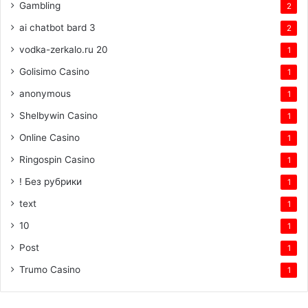
Gambling
2
ai chatbot bard 3
2
vodka-zerkalo.ru 20
1
Golisimo Casino
1
anonymous
1
Shelbywin Casino
1
Online Casino
1
Ringospin Casino
1
! Без рубрики
1
text
1
10
1
Post
1
Trumo Casino
1