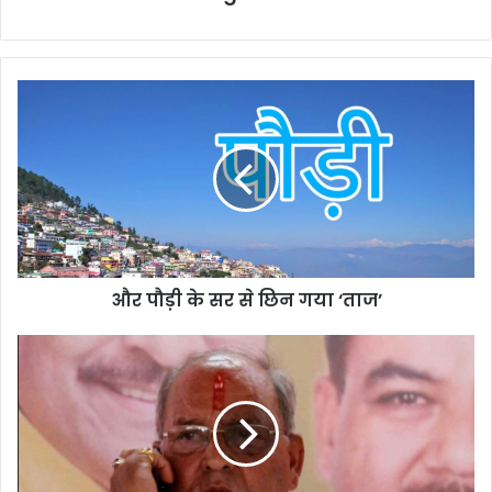
और
पौड़ी
के
सर
से
छिन
गया
‘ताज’
और पौड़ी के सर से छिन गया ‘ताज’
“जनता
को
क्या
मतलब
कितने
बनें
सीएम”