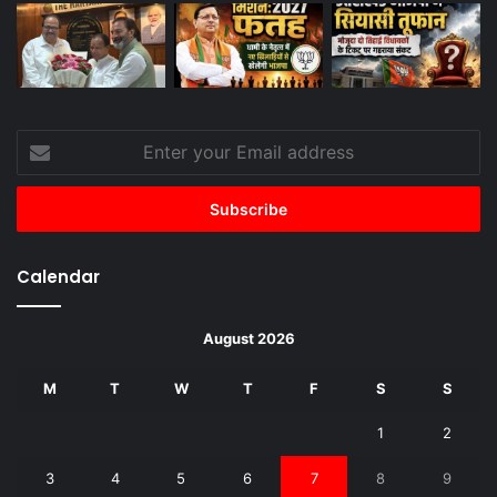
Enter
your
Email
address
Calendar
August 2026
M
T
W
T
F
S
S
1
2
3
4
5
6
7
8
9