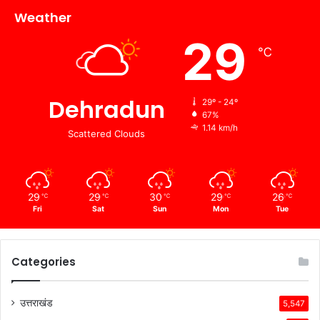
Weather
29
℃
Dehradun
29º - 24º
67%
1.14 km/h
Scattered Clouds
29
29
30
29
26
℃
℃
℃
℃
℃
Fri
Sat
Sun
Mon
Tue
Categories
उत्तराखंड
5,547