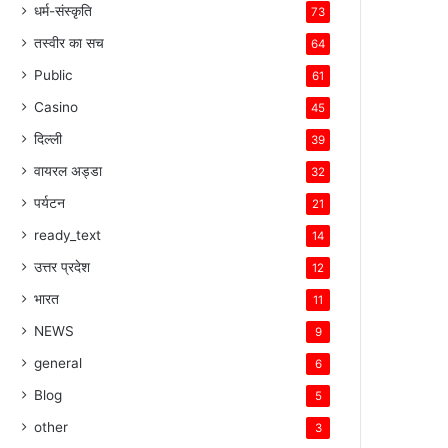
धर्म-संस्कृति
73
तस्वीर का सच
64
Public
61
Casino
45
दिल्ली
39
वायरल अड्डा
32
पर्यटन
21
ready_text
14
उत्तर प्रदेश
12
भारत
11
NEWS
9
general
6
Blog
5
other
3