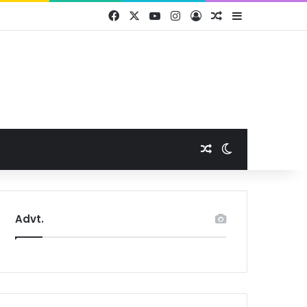
Facebook
X
YouTube
Instagram
Log In
Random Article
Sidebar
Random Article
Switch skin
Advt.