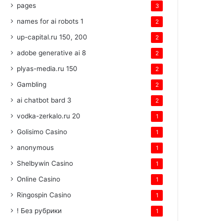
pages
3
names for ai robots 1
2
up-capital.ru 150, 200
2
adobe generative ai 8
2
plyas-media.ru 150
2
Gambling
2
ai chatbot bard 3
2
vodka-zerkalo.ru 20
1
Golisimo Casino
1
anonymous
1
Shelbywin Casino
1
Online Casino
1
Ringospin Casino
1
! Без рубрики
1