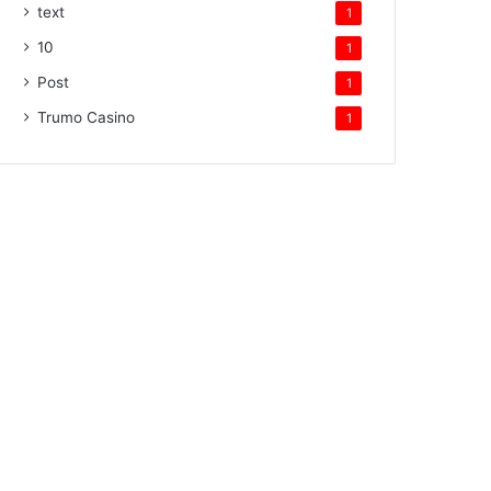
text
1
10
1
Post
1
Trumo Casino
1