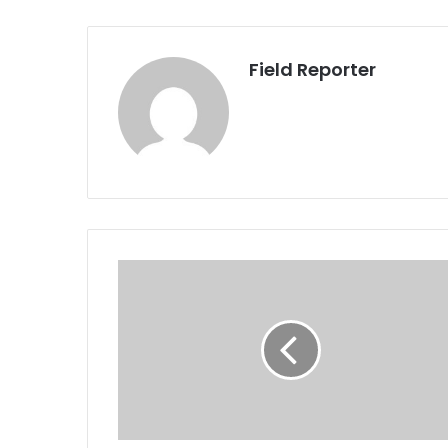
Field Reporter
परिसंपत्तियां
बंटवारे
की
राह
पर
आगे
बढ़े
बड़े
भाई-