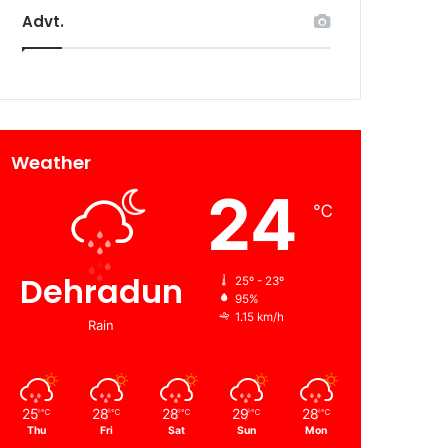
Advt.
Weather
24
℃
Dehradun
25º - 23º
95%
1.15 km/h
Rain
25
28
28
29
28
℃
℃
℃
℃
℃
Thu
Fri
Sat
Sun
Mon