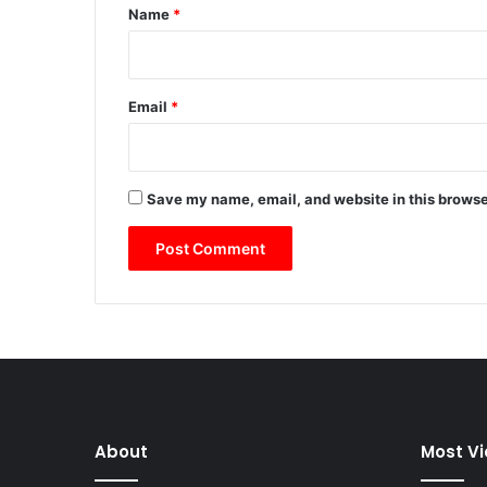
*
Name
*
Email
*
Save my name, email, and website in this browse
About
Most V