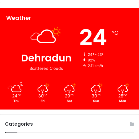
Weather
24
℃
Dehradun
24º - 23º
92%
2.11 km/h
Scattered Clouds
24
30
29
30
28
℃
℃
℃
℃
℃
Thu
Fri
Sat
Sun
Mon
Categories