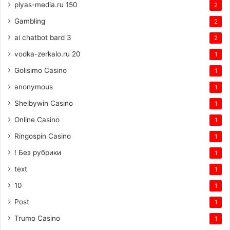
plyas-media.ru 150
2
Gambling
2
ai chatbot bard 3
2
vodka-zerkalo.ru 20
1
Golisimo Casino
1
anonymous
1
Shelbywin Casino
1
Online Casino
1
Ringospin Casino
1
! Без рубрики
1
text
1
10
1
Post
1
Trumo Casino
1