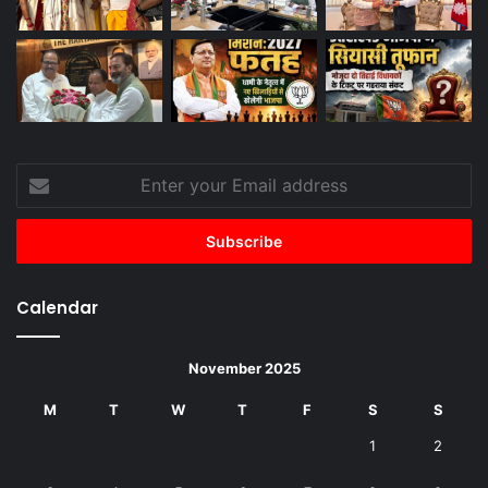
Enter
your
Email
address
Calendar
November 2025
M
T
W
T
F
S
S
1
2