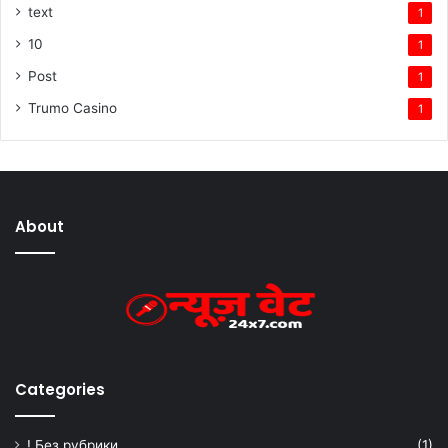
text
1
10
1
Post
1
Trumo Casino
1
About
Categories
! Без рубрики
(1)