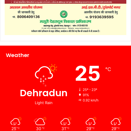
Weather
25
℃
Dehradun
25º - 23º
91%
0.92 km/h
Light Rain
25
30
31
29
29
℃
℃
℃
℃
℃