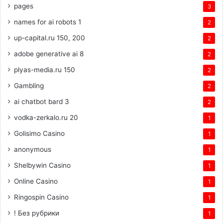
pages
3
names for ai robots 1
2
up-capital.ru 150, 200
2
adobe generative ai 8
2
plyas-media.ru 150
2
Gambling
2
ai chatbot bard 3
2
vodka-zerkalo.ru 20
1
Golisimo Casino
1
anonymous
1
Shelbywin Casino
1
Online Casino
1
Ringospin Casino
1
! Без рубрики
1