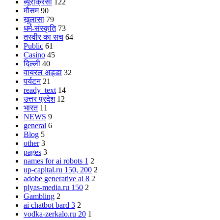
ब्यूरोक्रेसी
122
मौसम
90
खुलासा
79
धर्म-संस्कृति
73
तस्वीर का सच
64
Public
61
Casino
45
दिल्ली
40
वायरल अड्डा
32
पर्यटन
21
ready_text
14
उत्तर प्रदेश
12
भारत
11
NEWS
9
general
6
Blog
5
other
3
pages
3
names for ai robots 1
2
up-capital.ru 150, 200
2
adobe generative ai 8
2
plyas-media.ru 150
2
Gambling
2
ai chatbot bard 3
2
vodka-zerkalo.ru 20
1