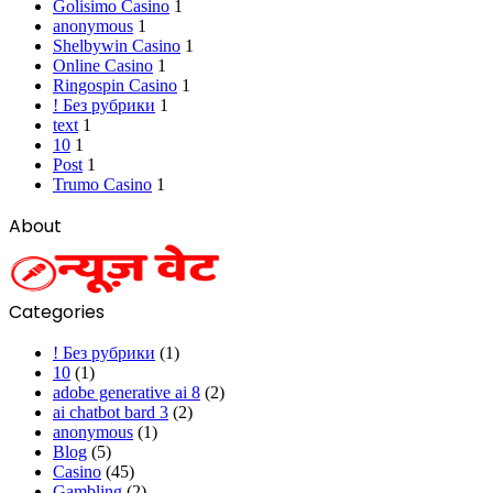
Golisimo Casino
1
anonymous
1
Shelbywin Casino
1
Online Casino
1
Ringospin Casino
1
! Без рубрики
1
text
1
10
1
Post
1
Trumo Casino
1
About
Categories
! Без рубрики
(1)
10
(1)
adobe generative ai 8
(2)
ai chatbot bard 3
(2)
anonymous
(1)
Blog
(5)
Casino
(45)
Gambling
(2)