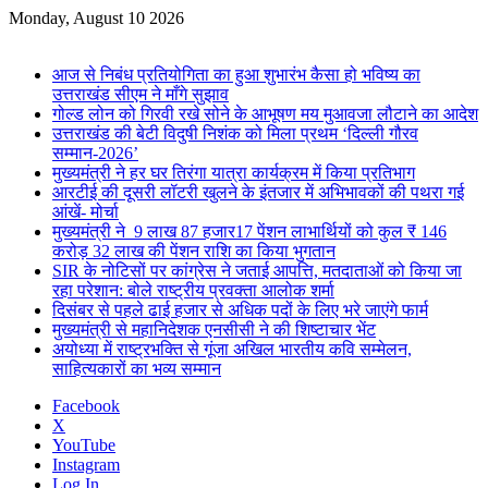
Monday, August 10 2026
Breaking News
आज से निबंध प्रतियोगिता का हुआ शुभारंभ कैसा हो भविष्य का
उत्तराखंड सीएम ने माँगे सुझाव
गोल्ड लोन को गिरवी रखे सोने के आभूषण मय मुआवजा लौटाने का आदेश
उत्तराखंड की बेटी विदुषी निशंक को मिला प्रथम ‘दिल्ली गौरव
सम्मान-2026’
मुख्यमंत्री ने हर घर तिरंगा यात्रा कार्यक्रम में किया प्रतिभाग
आरटीई की दूसरी लॉटरी खुलने के इंतजार में अभिभावकों की पथरा गई
आंखें- मोर्चा
मुख्यमंत्री ने 9 लाख 87 हजार17 पेंशन लाभार्थियों को कुल ₹ 146
करोड़ 32 लाख की पेंशन राशि का किया भुगतान
SIR के नोटिसों पर कांग्रेस ने जताई आपत्ति, मतदाताओं को किया जा
रहा परेशान: बोले राष्ट्रीय प्रवक्ता आलोक शर्मा
दिसंबर से पहले ढाई हजार से अधिक पदों के लिए भरे जाएंगे फार्म
मुख्यमंत्री से महानिदेशक एनसीसी ने की शिष्टाचार भेंट
अयोध्या में राष्ट्रभक्ति से गूंजा अखिल भारतीय कवि सम्मेलन,
साहित्यकारों का भव्य सम्मान
Facebook
X
YouTube
Instagram
Log In