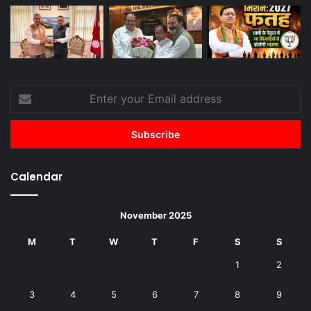
Enter
your
Email
address
Calendar
November 2025
M
T
W
T
F
S
S
1
2
3
4
5
6
7
8
9