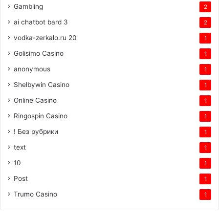
Gambling
2
ai chatbot bard 3
2
vodka-zerkalo.ru 20
1
Golisimo Casino
1
anonymous
1
Shelbywin Casino
1
Online Casino
1
Ringospin Casino
1
! Без рубрики
1
text
1
10
1
Post
1
Trumo Casino
1