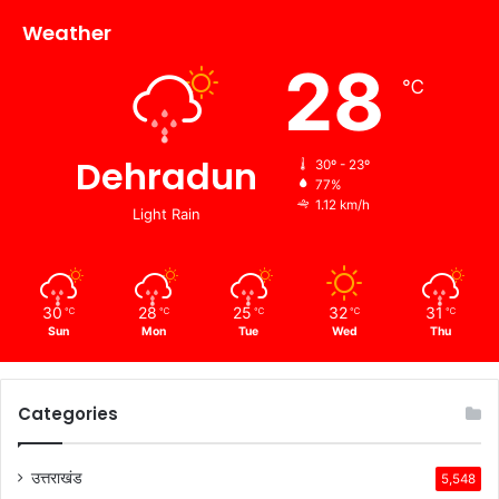
Weather
28
℃
Dehradun
30º - 23º
77%
1.12 km/h
Light Rain
30
28
25
32
31
℃
℃
℃
℃
℃
Sun
Mon
Tue
Wed
Thu
Categories
उत्तराखंड
5,548