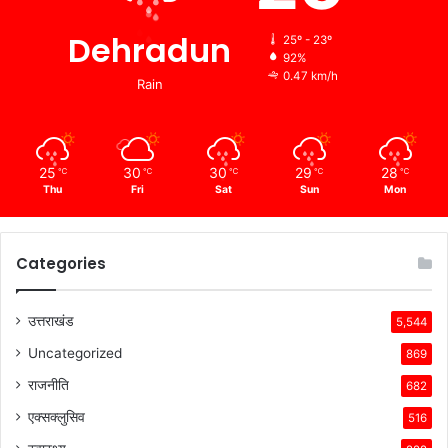
Dehradun
25º - 23º
92%
0.47 km/h
Rain
25
30
30
29
28
℃
℃
℃
℃
℃
Thu
Fri
Sat
Sun
Mon
Categories
उत्तराखंड
5,544
Uncategorized
869
राजनीति
682
एक्सक्लुसिव
516