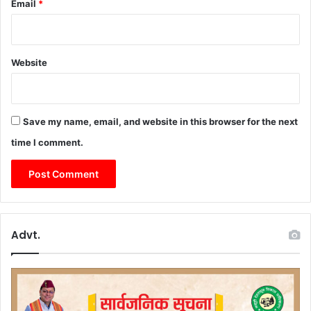
ले
Email
*
स
गा
की
रा
न
ज्य
ई
”
Website
प
ह
चा
न
ब
Save my name, email, and website in this browser for the next
न
time I comment.
र
हा
है
श्री
न
ग
Advt.
र
”