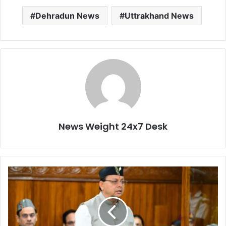
Dehradun News
Uttrakhand News
News Weight 24x7 Desk
वि
धा
न
स
भा
वि