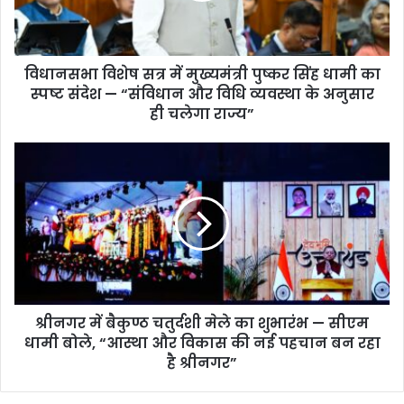
शे
ष
स
विधानसभा विशेष सत्र में मुख्यमंत्री पुष्कर सिंह धामी का
त्र
स्पष्ट संदेश — “संविधान और विधि व्यवस्था के अनुसार
में
मु
ही चलेगा राज्य”
ख्य
मं
श्री
त्री
न
पु
ग
ष्क
र
र
में
सिं
बै
ह
कु
धा
ण्ठ
मी
च
का
श्रीनगर में बैकुण्ठ चतुर्दशी मेले का शुभारंभ — सीएम
तु
स्प
धामी बोले, “आस्था और विकास की नई पहचान बन रहा
र्द
ष्ट
शी
है श्रीनगर”
सं
मे
दे
ले