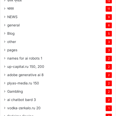
उत्तर प्रदेश
12
भारत
11
NEWS
9
general
6
Blog
5
other
3
pages
3
names for ai robots 1
2
up-capital.ru 150, 200
2
adobe generative ai 8
2
plyas-media.ru 150
2
Gambling
2
ai chatbot bard 3
2
vodka-zerkalo.ru 20
1