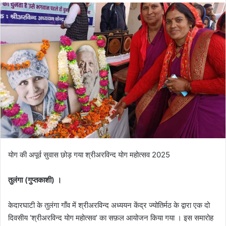
d
a
n
e
m
a
i
l
योग की अपूर्व सुवास छोड़ गया श्रीअरविन्द योग महोत्सव 2025
तुलंगा (गुप्तकाशी) ।
केदारघाटी के तुलंगा गाँव में श्रीअरविन्द अध्ययन केंद्र ज्योतिर्मठ के द्वारा एक दो
दिवसीय ‘श्रीअरविन्द योग महोत्सव’ का सफ़ल आयोजन किया गया । इस समारोह