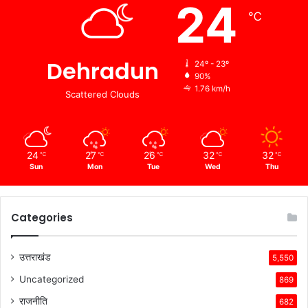
24
℃
Dehradun
24º - 23º
90%
1.76 km/h
Scattered Clouds
24
27
26
32
32
℃
℃
℃
℃
℃
Sun
Mon
Tue
Wed
Thu
Categories
उत्तराखंड
5,550
Uncategorized
869
राजनीति
682