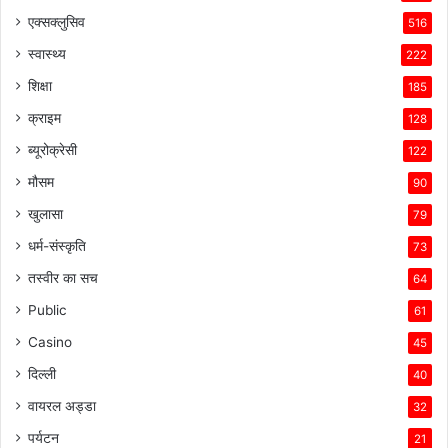
एक्सक्लुसिव
516
स्वास्थ्य
222
शिक्षा
185
क्राइम
128
ब्यूरोक्रेसी
122
मौसम
90
खुलासा
79
धर्म-संस्कृति
73
तस्वीर का सच
64
Public
61
Casino
45
दिल्ली
40
वायरल अड्डा
32
पर्यटन
21