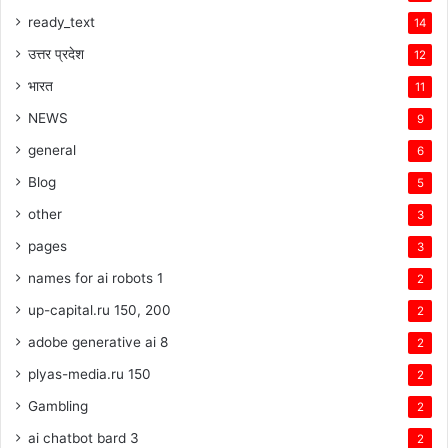
ready_text
14
उत्तर प्रदेश
12
भारत
11
NEWS
9
general
6
Blog
5
other
3
pages
3
names for ai robots 1
2
up-capital.ru 150, 200
2
adobe generative ai 8
2
plyas-media.ru 150
2
Gambling
2
ai chatbot bard 3
2