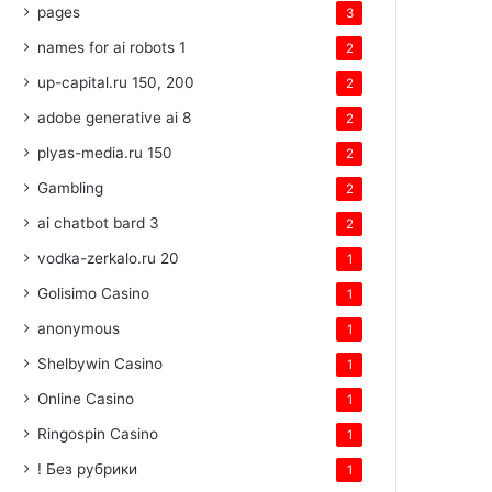
pages
3
names for ai robots 1
2
up-capital.ru 150, 200
2
adobe generative ai 8
2
plyas-media.ru 150
2
Gambling
2
ai chatbot bard 3
2
vodka-zerkalo.ru 20
1
Golisimo Casino
1
anonymous
1
Shelbywin Casino
1
Online Casino
1
Ringospin Casino
1
! Без рубрики
1