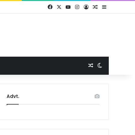
Facebook
X
YouTube
Instagram
Log In
Random Article
Sidebar
Random Article
Switch skin
Advt.