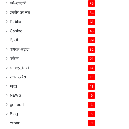
धर्म-संस्कृति
73
तस्वीर का सच
64
Public
61
Casino
45
दिल्ली
39
वायरल अड्डा
32
पर्यटन
21
ready_text
14
उत्तर प्रदेश
12
भारत
11
NEWS
9
general
6
Blog
5
other
3