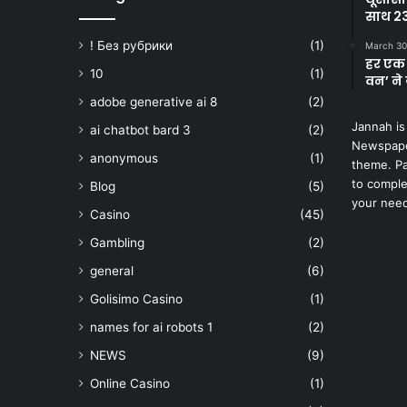
साथ 23
! Без рубрики
(1)
March 30
हर एक 
10
(1)
वन’ ने 
adobe generative ai 8
(2)
Jannah is
ai chatbot bard 3
(2)
Newspape
anonymous
(1)
theme. Pa
to comple
Blog
(5)
your nee
Casino
(45)
Gambling
(2)
general
(6)
Golisimo Casino
(1)
names for ai robots 1
(2)
NEWS
(9)
Online Casino
(1)