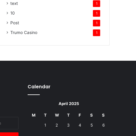
text
1
10
1
Post
1
Trumo Casino
1
Calendar
April 2025
M
T
W
T
F
S
S
1
2
3
4
5
6