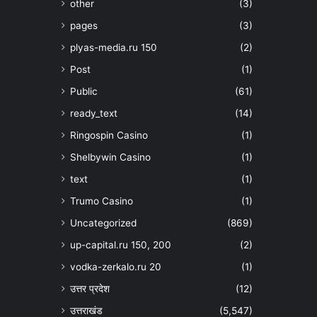
other
(3)
pages
(3)
plyas-media.ru 150
(2)
Post
(1)
Public
(61)
ready_text
(14)
Ringospin Casino
(1)
Shelbywin Casino
(1)
text
(1)
Trumo Casino
(1)
Uncategorized
(869)
up-capital.ru 150, 200
(2)
vodka-zerkalo.ru 20
(1)
उत्तर प्रदेश
(12)
उत्तराखंड
(5,547)