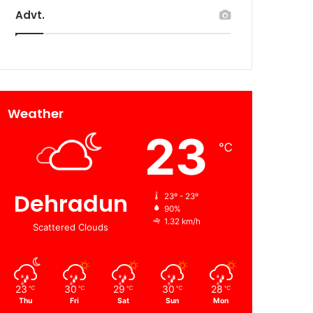
Advt.
Weather
23
℃
Dehradun
23º - 23º
90%
1.32 km/h
Scattered Clouds
23
30
29
30
28
℃
℃
℃
℃
℃
Thu
Fri
Sat
Sun
Mon