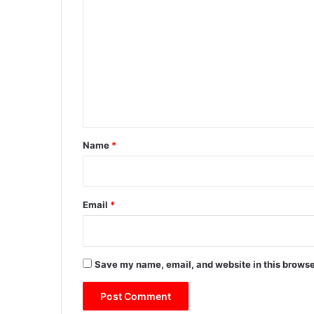
त्त
o
रा
ख
m
ण्ड
m
में
e
मा
ल्टा
n
मि
t
श
न
*
Name
*
शु
रू
क
र
Email
*
ने
की
घो
ष
Save my name, email, and website in this browse
णा