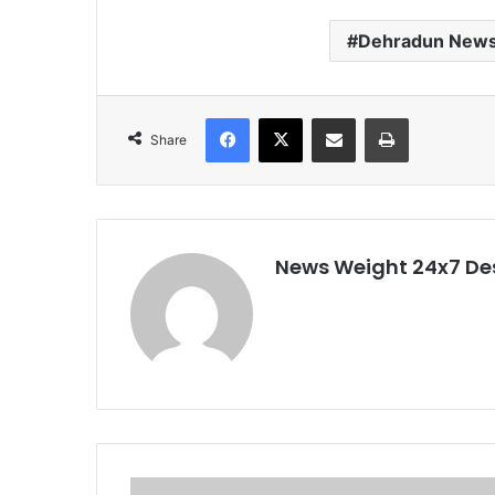
Dehradun New
Facebook
X
Share via Email
Print
Share
News Weight 24x7 De
मु