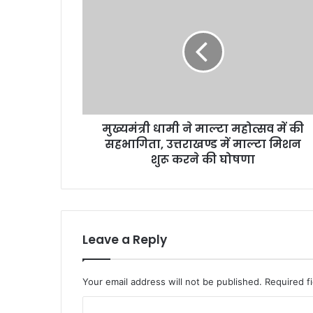
ख्य
मं
त्री
धा
मी
ने
मा
ल्टा
मुख्यमंत्री धामी ने माल्टा महोत्सव में की
म
सहभागिता, उत्तराखण्ड में माल्टा मिशन
हो
त्स
शुरू करने की घोषणा
व
में
की
स
ह
Leave a Reply
भा
गि
ता
Your email address will not be published.
Required f
,
उ
C