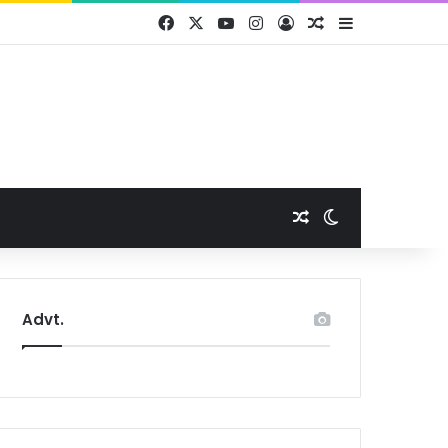
Facebook
X
YouTube
Instagram
Log In
Random Article
Sidebar
Random Article
Switch skin
Advt.