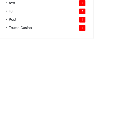
text
1
10
1
Post
1
Trumo Casino
1