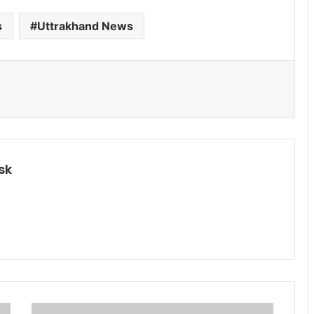
s
Uttrakhand News
sk
गै