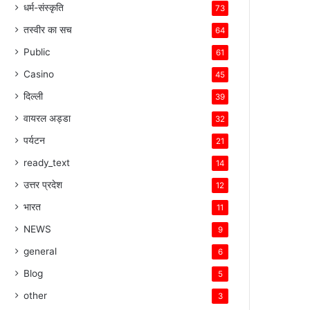
धर्म-संस्कृति
73
तस्वीर का सच
64
Public
61
Casino
45
दिल्ली
39
वायरल अड्डा
32
पर्यटन
21
ready_text
14
उत्तर प्रदेश
12
भारत
11
NEWS
9
general
6
Blog
5
other
3