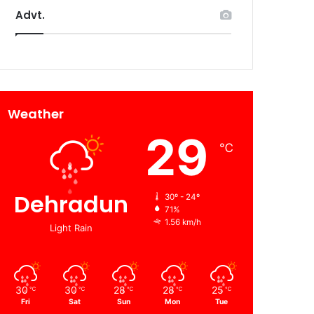
Advt.
Weather
29
℃
Dehradun
30º - 24º
71%
1.56 km/h
Light Rain
30
30
28
28
25
℃
℃
℃
℃
℃
Fri
Sat
Sun
Mon
Tue