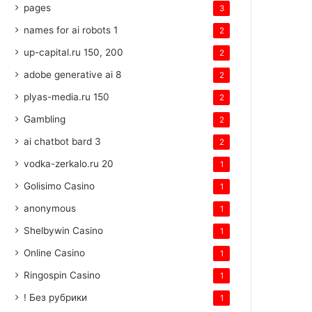
pages
3
names for ai robots 1
2
up-capital.ru 150, 200
2
adobe generative ai 8
2
plyas-media.ru 150
2
Gambling
2
ai chatbot bard 3
2
vodka-zerkalo.ru 20
1
Golisimo Casino
1
anonymous
1
Shelbywin Casino
1
Online Casino
1
Ringospin Casino
1
! Без рубрики
1