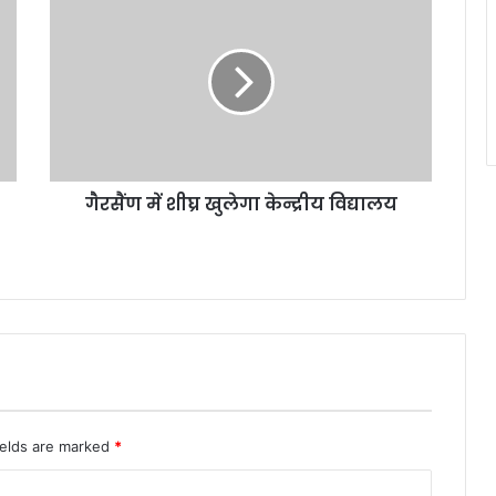
र
सैं
ण
में
शी
घ्र
खु
ले
गैरसैंण में शीघ्र खुलेगा केन्द्रीय विद्यालय
गा
के
न्द्री
य
वि
द्या
ल
य
ields are marked
*