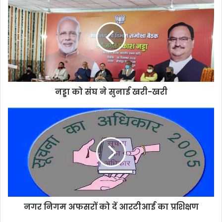
को
संघ
ने
सुनाई
खरी-
खरी
नड्डा को संघ ने सुनाई खरी-खरी
नगर
निगम
अफसरों
को
दें
आरटीआई
का
प्रशिक्षण
नगर निगम अफसरों को दें आरटीआई का प्रशिक्षण