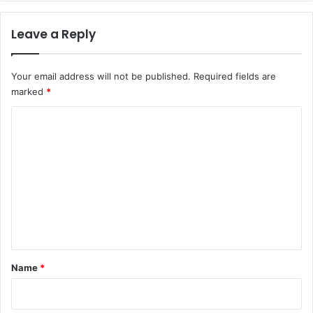
Leave a Reply
Your email address will not be published.
Required fields are
marked
*
C
o
m
m
e
n
t
*
Name
*