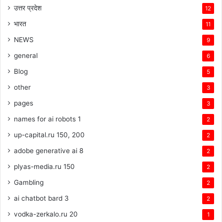
उत्तर प्रदेश
12
भारत
11
NEWS
9
general
6
Blog
5
other
3
pages
3
names for ai robots 1
2
up-capital.ru 150, 200
2
adobe generative ai 8
2
plyas-media.ru 150
2
Gambling
2
ai chatbot bard 3
2
vodka-zerkalo.ru 20
1