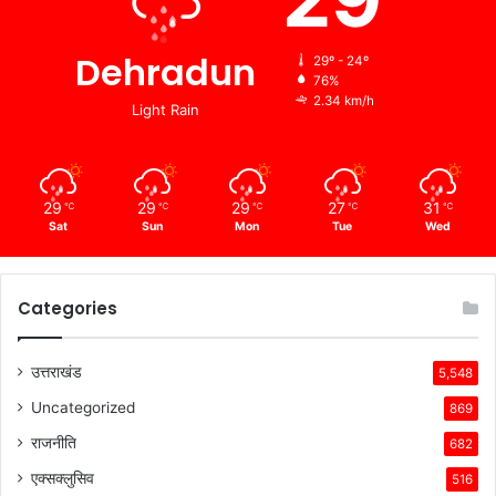
Dehradun
29º - 24º
76%
2.34 km/h
Light Rain
29
29
29
27
31
℃
℃
℃
℃
℃
Sat
Sun
Mon
Tue
Wed
Categories
उत्तराखंड
5,548
Uncategorized
869
राजनीति
682
एक्सक्लुसिव
516