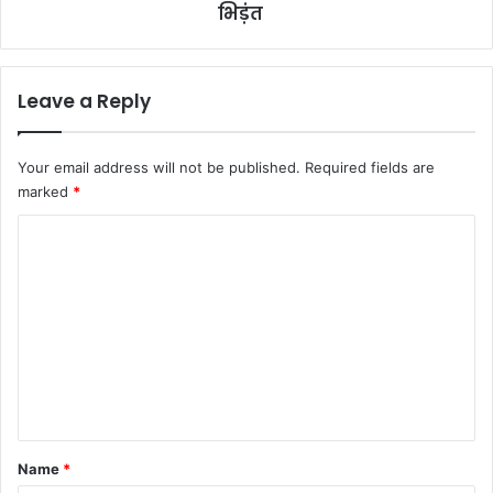
भिड़ंत
Leave a Reply
Your email address will not be published.
Required fields are
marked
*
C
o
m
m
e
n
t
*
Name
*