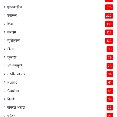
एक्सक्लुसिव
516
स्वास्थ्य
222
शिक्षा
185
क्राइम
128
ब्यूरोक्रेसी
122
मौसम
90
खुलासा
79
धर्म-संस्कृति
73
तस्वीर का सच
64
Public
61
Casino
45
दिल्ली
39
वायरल अड्डा
32
पर्यटन
21