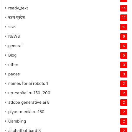
ready_text
14
उत्तर प्रदेश
12
भारत
11
NEWS
9
general
6
Blog
5
other
3
pages
3
names for ai robots 1
2
up-capital.ru 150, 200
2
adobe generative ai 8
2
plyas-media.ru 150
2
Gambling
2
ai chatbot bard 3
2