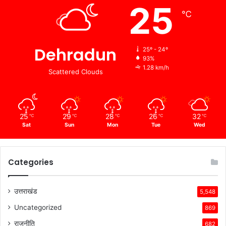
25
℃
Dehradun
25º - 24º
93%
1.28 km/h
Scattered Clouds
25
29
28
26
32
℃
℃
℃
℃
℃
Sat
Sun
Mon
Tue
Wed
Categories
उत्तराखंड
5,548
Uncategorized
869
राजनीति
682