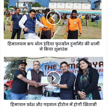
कप
ऑल
इंडिया
फुटबॉल
टूर्नामेंट
की
धामी
ने
हिमालयन कप ऑल इंडिया फुटबॉल टूर्नामेंट की धामी
किया
शुभारंभ
ने किया शुभारंभ
हिमाचल
प्रदेश
और
गढ़वाल
हीरोज
में
होगी
खिताबी
भिड़ंत
हिमाचल प्रदेश और गढ़वाल हीरोज में होगी खिताबी