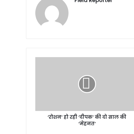
Field Reporter
‘रोशन’
हो
रही
‘दीपक’
की
दो
साल
की
‘मेहनत’
‘रोशन’ हो रही ‘दीपक’ की दो साल की
‘मेहनत’