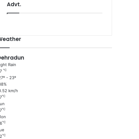
Advt.
Weather
Dehradun
ight Rain
℃
27
7º - 23º
88%
0.52 km/h
℃
7
un
℃
7
Mon
℃
6
ue
℃
2