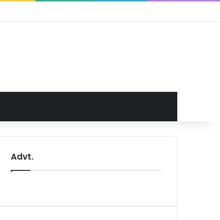
Facebook
X
YouTube
Instagram
Log In
Random Article
Sidebar
Random Article
Switch skin
Advt.