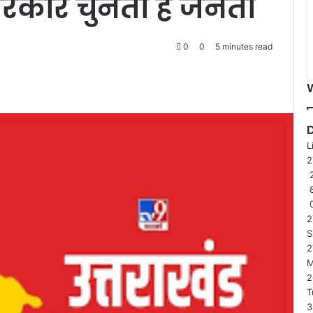
सरकार चुनती है जनता
0
0
5 minutes read
L
2
2
S
2
2
T
3