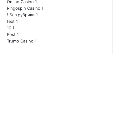
Online Casino
1
Ringospin Casino
1
! Без рубрики
1
text
1
10
1
Post
1
Trumo Casino
1