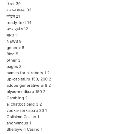
दिल्ली
39
वायरल अड्डा
32
पर्यटन
21
ready_text
14
उत्तर प्रदेश
12
भारत
11
NEWS
9
general
6
Blog
5
other
3
pages
3
names for ai robots 1
2
up-capital.ru 150, 200
2
adobe generative ai 8
2
plyas-media.ru 150
2
Gambling
2
ai chatbot bard 3
2
vodka-zerkalo.ru 20
1
Golisimo Casino
1
anonymous
1
Shelbywin Casino
1