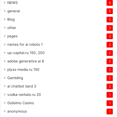
NEWS
9
general
6
Blog
5
other
3
pages
3
names for ai robots 1
2
up-capital.ru 150, 200
2
adobe generative ai 8
2
plyas-media.ru 150
2
Gambling
2
ai chatbot bard 3
2
vodka-zerkalo.ru 20
1
Golisimo Casino
1
anonymous
1