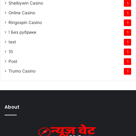
Shelbywin Casino
1
Online Casino
1
Ringospin Casino
1
! Без рубрики
1
text
1
10
1
Post
1
Trumo Casino
1
About