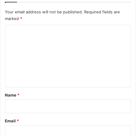
Your email address will not be published.
Required fields are
marked
*
C
o
m
m
e
n
t
*
Name
*
Email
*