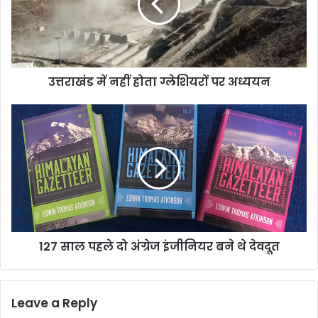
ग्लेशियरों
पर
अध्ययन
उत्तराखंड में नहीं होता ग्लेशियरों पर अध्ययन
127
साल
पहले
दो
अंग्रेज
इंजीनियर
बने
थे
देवदूत
127 साल पहले दो अंग्रेज इंजीनियर बने थे देवदूत
Leave a Reply