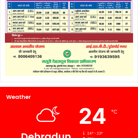
Weather
24
℃
Dehradun
24º - 23º