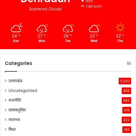
89%
1.89 km/h
Scattered Clouds
24
27
26
32
32
℃
℃
℃
℃
℃
Sun
Mon
Tue
Wed
Thu
Categories
उत्तराखंड
5,550
Uncategorized
869
राजनीति
682
एक्सक्लुसिव
516
स्वास्थ्य
222
शिक्षा
185