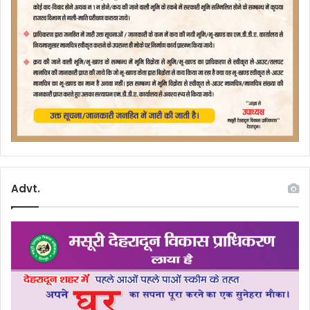
Advt.