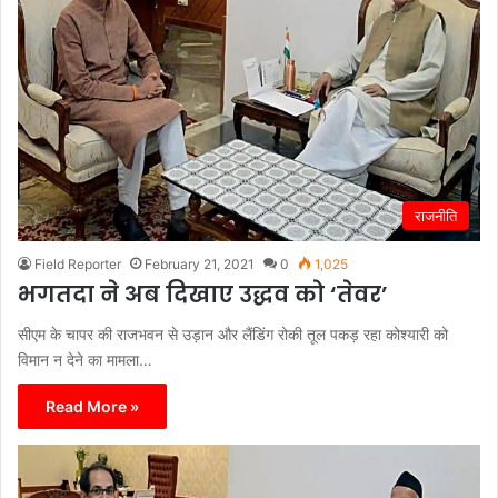
राजनीति
Field Reporter
February 21, 2021
0
1,025
भगतदा ने अब दिखाए उद्धव को ‘तेवर’
सीएम के चापर की राजभवन से उड़ान और लैंडिंग रोकी तूल पकड़ रहा कोश्यारी को
विमान न देने का मामला…
Read More »