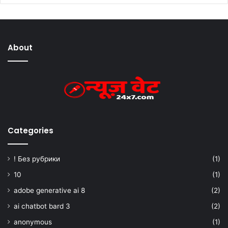
About
Categories
! Без рубрики
(1)
10
(1)
adobe generative ai 8
(2)
ai chatbot bard 3
(2)
anonymous
(1)