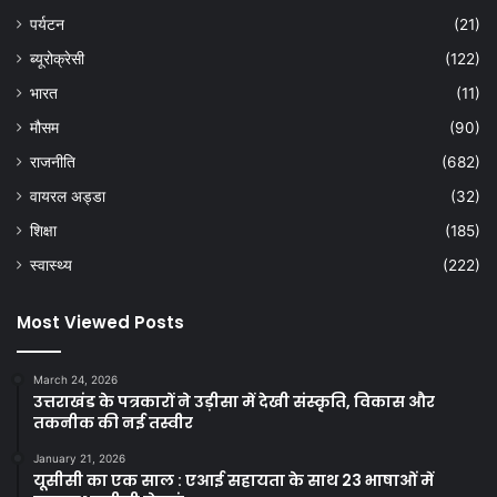
पर्यटन
(21)
ब्यूरोक्रेसी
(122)
भारत
(11)
मौसम
(90)
राजनीति
(682)
वायरल अड्डा
(32)
शिक्षा
(185)
स्वास्थ्य
(222)
Most Viewed Posts
March 24, 2026
उत्तराखंड के पत्रकारों ने उड़ीसा में देखी संस्कृति, विकास और
तकनीक की नई तस्वीर
January 21, 2026
यूसीसी का एक साल : एआई सहायता के साथ 23 भाषाओं में