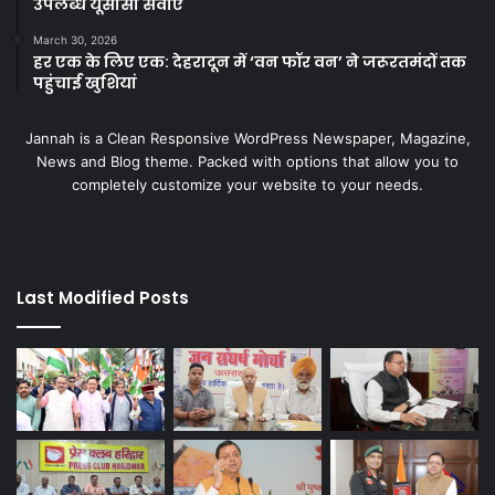
उपलब्ध यूसीसी सेवाएं
March 30, 2026
हर एक के लिए एक: देहरादून में ‘वन फॉर वन’ ने जरूरतमंदों तक
पहुंचाई खुशियां
Jannah is a Clean Responsive WordPress Newspaper, Magazine,
News and Blog theme. Packed with options that allow you to
completely customize your website to your needs.
Last Modified Posts