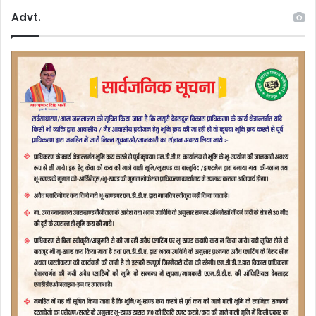
Advt.