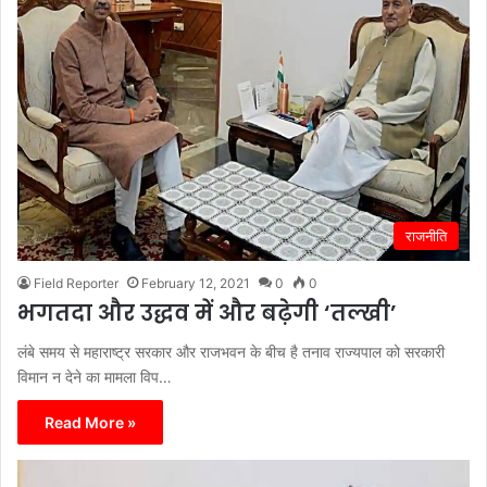
राजनीति
Field Reporter
February 12, 2021
0
0
भगतदा और उद्धव में और बढ़ेगी ‘तल्खी’
लंबे समय से महाराष्ट्र सरकार और राजभवन के बीच है तनाव राज्यपाल को सरकारी
विमान न देने का मामला विप…
Read More »