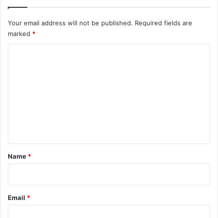
Your email address will not be published.
Required fields are
marked
*
C
o
m
m
e
n
t
*
Name
*
Email
*