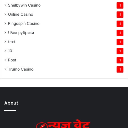
Shelbywin Casino
1
Online Casino
1
Ringospin Casino
1
! Без рубрики
1
text
1
10
1
Post
1
Trumo Casino
1
About