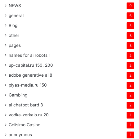
NEWS
9
general
6
Blog
5
other
3
pages
3
names for ai robots 1
2
up-capital.ru 150, 200
2
adobe generative ai 8
2
plyas-media.ru 150
2
Gambling
2
ai chatbot bard 3
2
vodka-zerkalo.ru 20
1
Golisimo Casino
1
anonymous
1