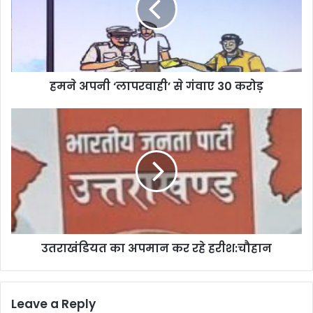
गंवाए
30
करोड़
हमने अपनी ‘लापरवाही’ से गंवाए 30 करोड़
उतराखंडियत
का
अपमान
कर
रहे
हरीश:चौहान
उतराखंडियत का अपमान कर रहे हरीश:चौहान
Leave a Reply