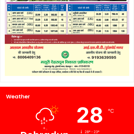
Weather
28
℃
28º - 23º