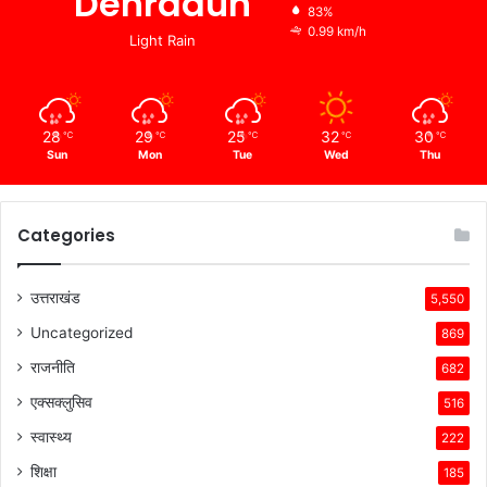
Dehradun
83%
0.99 km/h
Light Rain
28
29
25
32
30
℃
℃
℃
℃
℃
Sun
Mon
Tue
Wed
Thu
Categories
उत्तराखंड
5,550
Uncategorized
869
राजनीति
682
एक्सक्लुसिव
516
स्वास्थ्य
222
शिक्षा
185