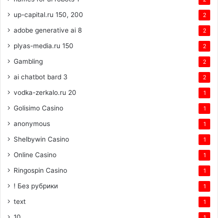
up-capital.ru 150, 200
2
adobe generative ai 8
2
plyas-media.ru 150
2
Gambling
2
ai chatbot bard 3
2
vodka-zerkalo.ru 20
1
Golisimo Casino
1
anonymous
1
Shelbywin Casino
1
Online Casino
1
Ringospin Casino
1
! Без рубрики
1
text
1
10
1