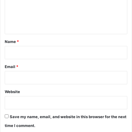
m
e
n
t
*
Name
*
Email
*
Website
Save my name, email, and website in this browser for the next
time I comment.