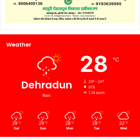
Weather
28
℃
Dehradun
29º - 24º
81%
1.74 km/h
Rain
29
29
28
28
32
℃
℃
℃
℃
℃
Sat
Sun
Mon
Tue
Wed