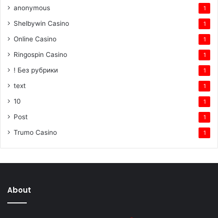
anonymous
1
Shelbywin Casino
1
Online Casino
1
Ringospin Casino
1
! Без рубрики
1
text
1
10
1
Post
1
Trumo Casino
1
About