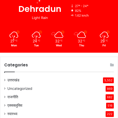
Dehradun
27º - 24º
82%
1.62 km/h
Light Rain
27
24
32
32
29
℃
℃
℃
℃
℃
Mon
Tue
Wed
Thu
Fri
Categories
उत्तराखंड
5,552
Uncategorized
869
राजनीति
682
एक्सक्लुसिव
516
स्वास्थ्य
222