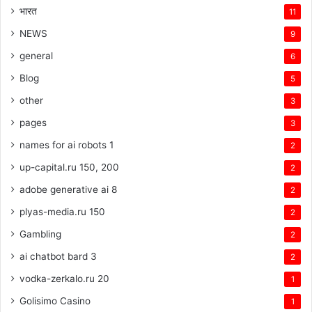
भारत
11
NEWS
9
general
6
Blog
5
other
3
pages
3
names for ai robots 1
2
up-capital.ru 150, 200
2
adobe generative ai 8
2
plyas-media.ru 150
2
Gambling
2
ai chatbot bard 3
2
vodka-zerkalo.ru 20
1
Golisimo Casino
1