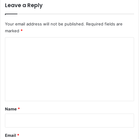
Leave a Reply
Your email address will not be published.
Required fields are
marked
*
C
o
m
m
e
n
t
*
Name
*
Email
*