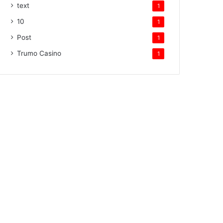
text
1
10
1
Post
1
Trumo Casino
1