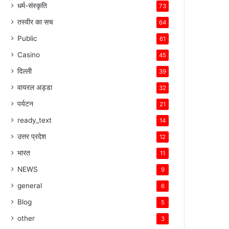
धर्म-संस्कृति
73
तस्वीर का सच
64
Public
61
Casino
45
दिल्ली
39
वायरल अड्डा
32
पर्यटन
21
ready_text
14
उत्तर प्रदेश
12
भारत
11
NEWS
9
general
6
Blog
5
other
3