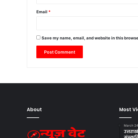
Email
*
Save my name, email, and website in this browse
About
Most V
March 24
उत्तराखं
संस्क