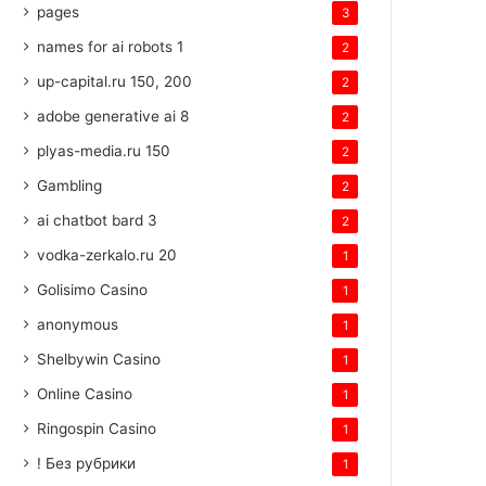
pages
3
names for ai robots 1
2
up-capital.ru 150, 200
2
adobe generative ai 8
2
plyas-media.ru 150
2
Gambling
2
ai chatbot bard 3
2
vodka-zerkalo.ru 20
1
Golisimo Casino
1
anonymous
1
Shelbywin Casino
1
Online Casino
1
Ringospin Casino
1
! Без рубрики
1