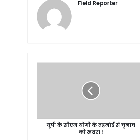
Field Reporter
यूपी
के
सीएम
योगी
के
बहनोई
से
चुनाव
को
यूपी के सीएम योगी के बहनोई से चुनाव
खतरा
!
को खतरा !