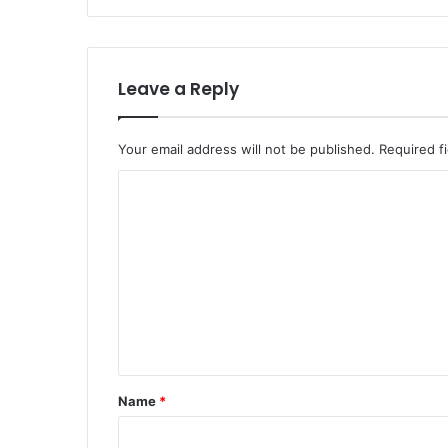
Leave a Reply
Your email address will not be published.
Required f
C
o
m
m
e
n
t
*
Name
*