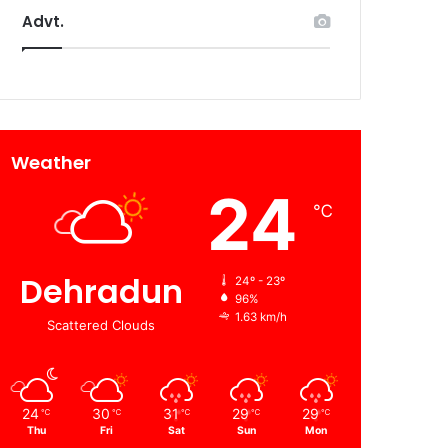
Advt.
Weather
24
℃
Dehradun
24º - 23º
96%
1.63 km/h
Scattered Clouds
24
30
31
29
29
℃
℃
℃
℃
℃
Thu
Fri
Sat
Sun
Mon