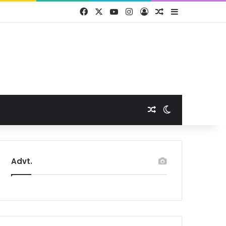
Facebook
X
YouTube
Instagram
Log In
Random Article
Sidebar
Random Article
Switch skin
Advt.