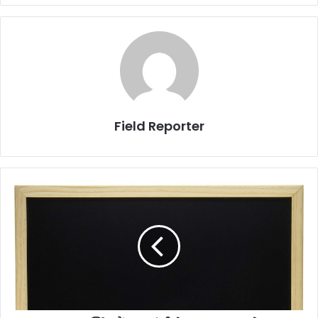
Field Reporter
हम
शर्मिंदा
हैं
एक
मंत्री
के
एक
‘लफ्ज’
से