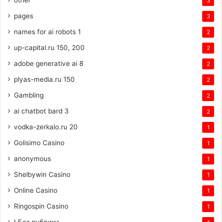
other
3
pages
3
names for ai robots 1
2
up-capital.ru 150, 200
2
adobe generative ai 8
2
plyas-media.ru 150
2
Gambling
2
ai chatbot bard 3
2
vodka-zerkalo.ru 20
1
Golisimo Casino
1
anonymous
1
Shelbywin Casino
1
Online Casino
1
Ringospin Casino
1