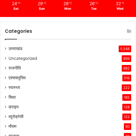
24
29
28
26
32
℃
℃
℃
℃
℃
Sat
Sun
Mon
Tue
Wed
Categories
उत्तराखंड
5,548
Uncategorized
869
राजनीति
682
एक्सक्लुसिव
516
स्वास्थ्य
222
शिक्षा
185
क्राइम
128
ब्यूरोक्रेसी
122
मौसम
90