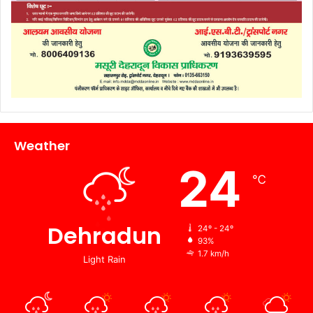
Weather
24
℃
Dehradun
24º - 24º
93%
1.7 km/h
Light Rain