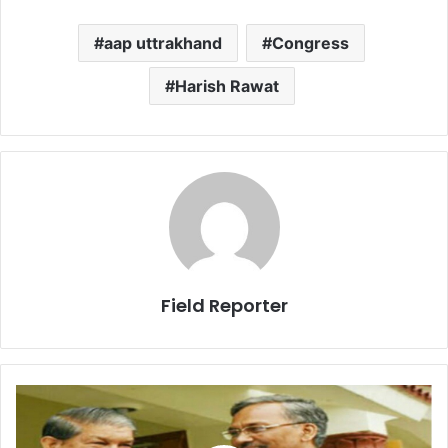
aap uttrakhand
Congress
Harish Rawat
Field Reporter
हरदा
ने
अजब