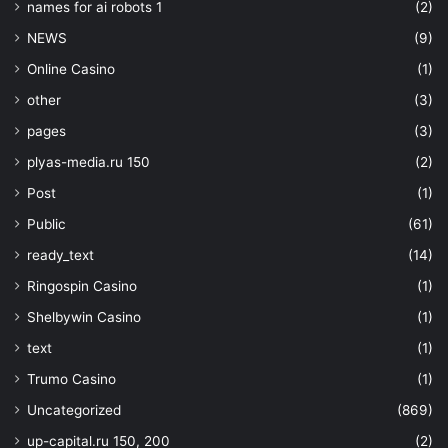
names for ai robots 1
(2)
NEWS
(9)
Online Casino
(1)
other
(3)
pages
(3)
plyas-media.ru 150
(2)
Post
(1)
Public
(61)
ready_text
(14)
Ringospin Casino
(1)
Shelbywin Casino
(1)
text
(1)
Trumo Casino
(1)
Uncategorized
(869)
up-capital.ru 150, 200
(2)