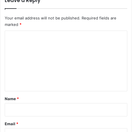
Leave a Reply
Your email address will not be published.
Required fields are
marked
*
C
o
m
m
e
n
t
*
Name
*
Email
*