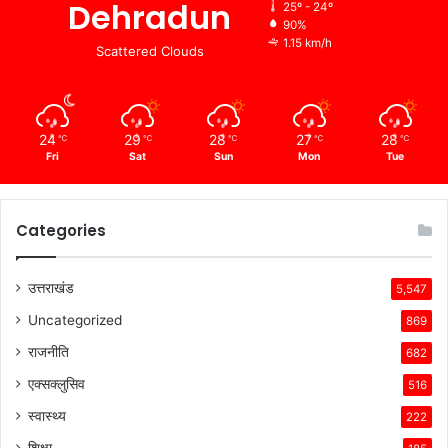
Dehradun
25º - 24º
90%
1.15 km/h
Scattered Clouds
24
29
28
27
28
℃
℃
℃
℃
℃
Fri
Sat
Sun
Mon
Tue
Categories
उत्तराखंड
5,547
Uncategorized
869
राजनीति
682
एक्सक्लुसिव
516
स्वास्थ्य
222
शिक्षा