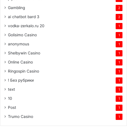
Gambling
2
ai chatbot bard 3
2
vodka-zerkalo.ru 20
1
Golisimo Casino
1
anonymous
1
Shelbywin Casino
1
Online Casino
1
Ringospin Casino
1
! Без рубрики
1
text
1
10
1
Post
1
Trumo Casino
1