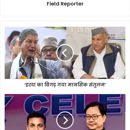
Field Reporter
‘हरदा
का
बिगड़
गया
मानसिक
संतुलन’
‘हरदा का बिगड़ गया मानसिक संतुलन’
उत्तराखंड
की
झांकी
को
तीसरा
पुरस्कार