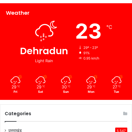
Weather
23
℃
Dehradun
29º - 23º
91%
0.95 km/h
Light Rain
29
29
30
29
27
℃
℃
℃
℃
℃
Fri
Sat
Sun
Mon
Tue
Categories
उत्तराखंड
5,547