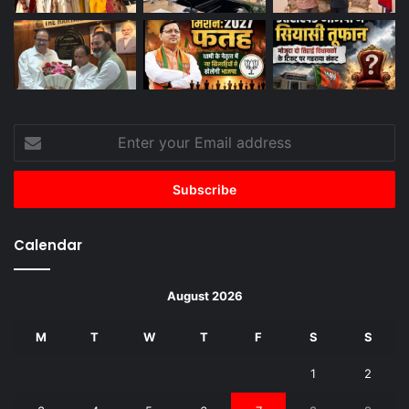
Enter
your
Email
address
Calendar
August 2026
M
T
W
T
F
S
S
1
2