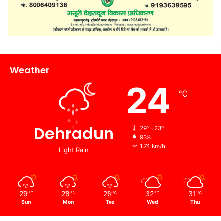
Weather
24
℃
Dehradun
29º - 23º
93%
1.74 km/h
Light Rain
29
28
26
32
31
℃
℃
℃
℃
℃
Sun
Mon
Tue
Wed
Thu