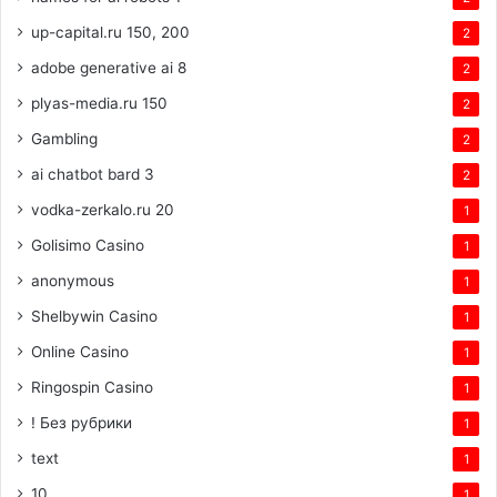
up-capital.ru 150, 200
2
adobe generative ai 8
2
plyas-media.ru 150
2
Gambling
2
ai chatbot bard 3
2
vodka-zerkalo.ru 20
1
Golisimo Casino
1
anonymous
1
Shelbywin Casino
1
Online Casino
1
Ringospin Casino
1
! Без рубрики
1
text
1
10
1