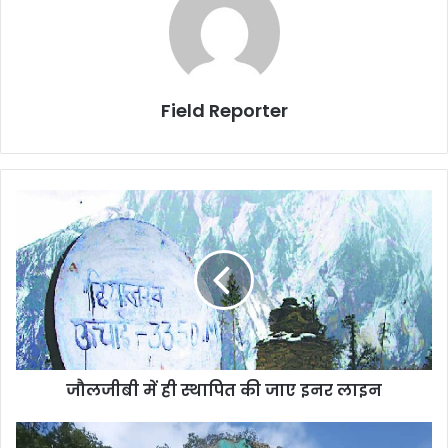
Field Reporter
जौलजीबी
में
ही
स्थापित
की
जाए
इनर
लाइन
जौलजीबी में ही स्थापित की जाए इनर लाइन
ऑल