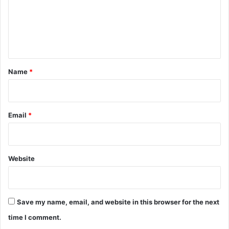
m
e
n
t
*
Name
*
Email
*
Website
Save my name, email, and website in this browser for the next
time I comment.