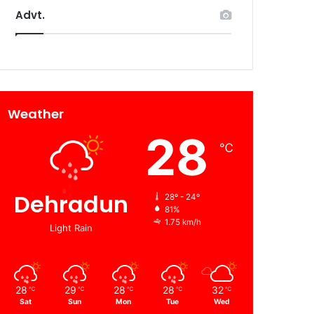
Advt.
Weather
28
℃
Dehradun
28º - 24º
81%
1.75 km/h
Light Rain
28
29
28
28
32
℃
℃
℃
℃
℃
Sat
Sun
Mon
Tue
Wed