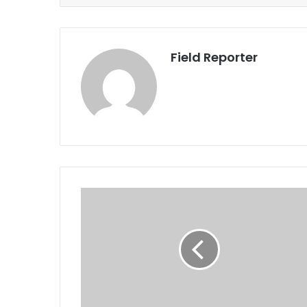
Field Reporter
दलितों
को
रिझाने
की
कोशिश
में
सियासी
दल