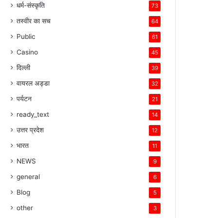
धर्म-संस्कृति
73
तस्वीर का सच
64
Public
61
Casino
45
दिल्ली
39
वायरल अड्डा
32
पर्यटन
21
ready_text
14
उत्तर प्रदेश
12
भारत
11
NEWS
9
general
6
Blog
5
other
3