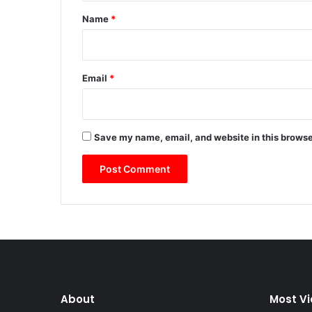
*
Name
*
Email
*
Save my name, email, and website in this browse
About
Most V