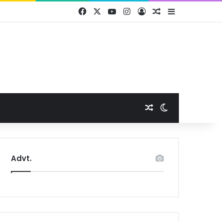
Facebook
X
YouTube
Instagram
Log In
Random Article
Sidebar
Random Article
Switch skin
Advt.