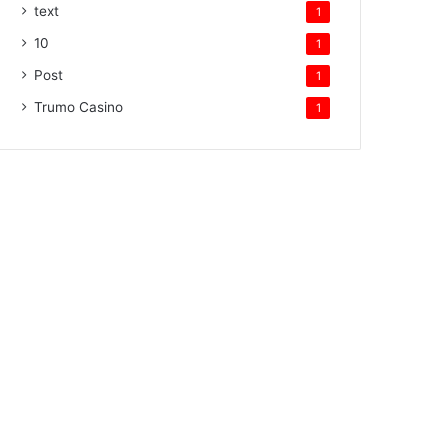
text
1
10
1
Post
1
Trumo Casino
1