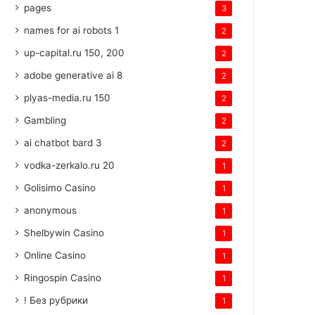
pages
3
names for ai robots 1
2
up-capital.ru 150, 200
2
adobe generative ai 8
2
plyas-media.ru 150
2
Gambling
2
ai chatbot bard 3
2
vodka-zerkalo.ru 20
1
Golisimo Casino
1
anonymous
1
Shelbywin Casino
1
Online Casino
1
Ringospin Casino
1
! Без рубрики
1