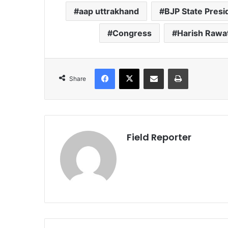
aap uttrakhand
BJP State Presi
Congress
Harish Rawa
Facebook
X
Share via Email
Print
Share
Field Reporter