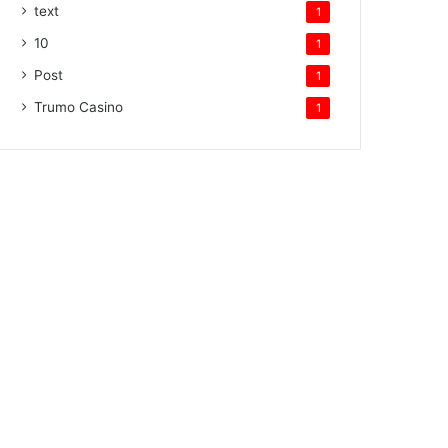
text
1
10
1
Post
1
Trumo Casino
1