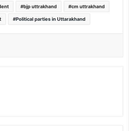
dent
bjp uttrakhand
cm uttrakhand
t
Political parties in Uttarakhand