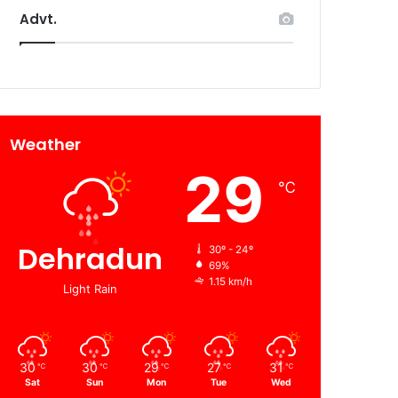
Advt.
Weather
29
℃
Dehradun
30º - 24º
69%
1.15 km/h
Light Rain
30
30
29
27
31
℃
℃
℃
℃
℃
Sat
Sun
Mon
Tue
Wed