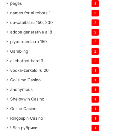
pages
3
names for ai robots 1
2
up-capital.ru 150, 200
2
adobe generative ai 8
2
plyas-media.ru 150
2
Gambling
2
ai chatbot bard 3
2
vodka-zerkalo.ru 20
1
Golisimo Casino
1
anonymous
1
Shelbywin Casino
1
Online Casino
1
Ringospin Casino
1
! Без рубрики
1