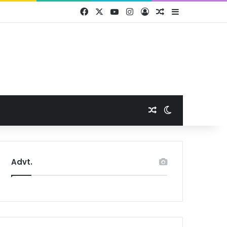
Facebook
X
YouTube
Instagram
Log In
Random Article
Sidebar
Random Article
Switch skin
Advt.