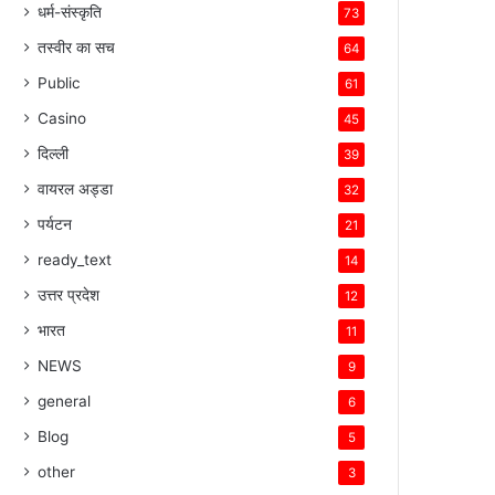
धर्म-संस्कृति
73
तस्वीर का सच
64
Public
61
Casino
45
दिल्ली
39
वायरल अड्डा
32
पर्यटन
21
ready_text
14
उत्तर प्रदेश
12
भारत
11
NEWS
9
general
6
Blog
5
other
3