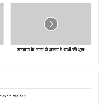
सरकार
के
‘राग’
से
अलग
है
‘बंशी
की
धुन’
सरकार के ‘राग’ से अलग है ‘बंशी की धुन’
ields are marked
*