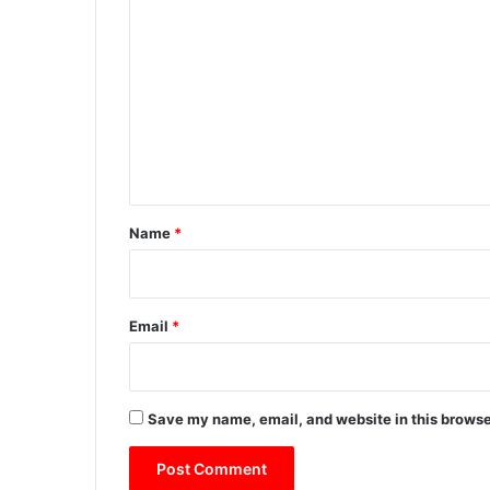
o
m
m
e
n
t
*
Name
*
Email
*
Save my name, email, and website in this browse