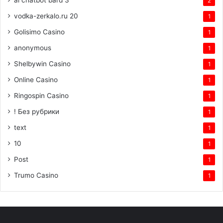
2
vodka-zerkalo.ru 20
1
Golisimo Casino
1
anonymous
1
Shelbywin Casino
1
Online Casino
1
Ringospin Casino
1
! Без рубрики
1
text
1
10
1
Post
1
Trumo Casino
1