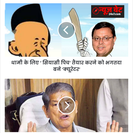
धामी
के
लिए
‘
सियासी
पिच’
तैयार
करने
को
धामी के लिए ‘ सियासी पिच’ तैयार करने को भगतदा
भगतदा
बने
बने ‘क्यूरेटर’
‘क्यूरेटर’
धामी
के
शपथ
ग्रहण
में
नहीं
बुलाया
सम्मान
सेःहरदा