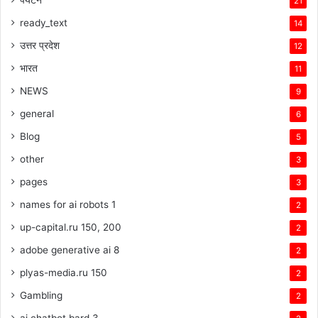
21
ready_text
14
उत्तर प्रदेश
12
भारत
11
NEWS
9
general
6
Blog
5
other
3
pages
3
names for ai robots 1
2
up-capital.ru 150, 200
2
adobe generative ai 8
2
plyas-media.ru 150
2
Gambling
2
ai chatbot bard 3