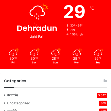
29
℃
Dehradun
30º - 24º
71%
1.56 km/h
Light Rain
30
30
28
28
25
℃
℃
℃
℃
℃
Fri
Sat
Sun
Mon
Tue
Categories
उत्तराखंड
5,547
Uncategorized
869
राजनीति