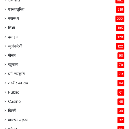
682
एक्सक्लुसिव
516
स्वास्थ्य
222
शिक्षा
185
क्राइम
128
ब्यूरोक्रेसी
122
मौसम
90
खुलासा
79
धर्म-संस्कृति
73
तस्वीर का सच
64
Public
61
Casino
45
दिल्ली
39
वायरल अड्डा
32
पर्यटन