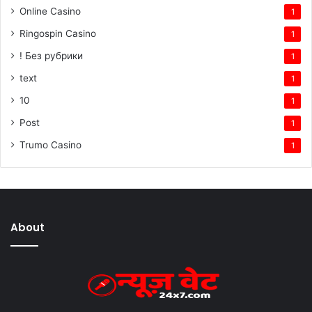
Online Casino
1
Ringospin Casino
1
! Без рубрики
1
text
1
10
1
Post
1
Trumo Casino
1
About