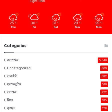
Light Rain
25
30
31
29
29
℃
℃
℃
℃
℃
Thu
Fri
Sat
Sun
Mon
Categories
उत्तराखंड
5,546
Uncategorized
869
राजनीति
682
एक्सक्लुसिव
516
स्वास्थ्य
222
शिक्षा
185
क्राइम
128