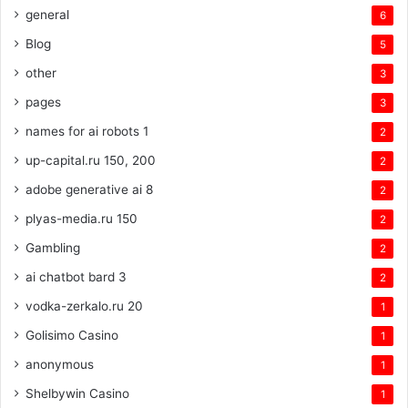
general
6
Blog
5
other
3
pages
3
names for ai robots 1
2
up-capital.ru 150, 200
2
adobe generative ai 8
2
plyas-media.ru 150
2
Gambling
2
ai chatbot bard 3
2
vodka-zerkalo.ru 20
1
Golisimo Casino
1
anonymous
1
Shelbywin Casino
1