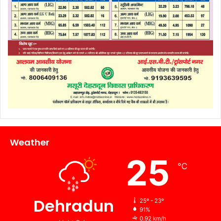
Weather
25
℃
Dehradun
25º - 23º
91%
0.92 km/h