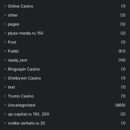
Online Casino
(1)
other
(3)
pages
(3)
plyas-media.ru 150
(2)
Post
(1)
Public
(61)
ready_text
(14)
Ringospin Casino
(1)
Shelbywin Casino
(1)
text
(1)
Trumo Casino
(1)
Uncategorized
(869)
up-capital.ru 150, 200
(2)
vodka-zerkalo.ru 20
(1)