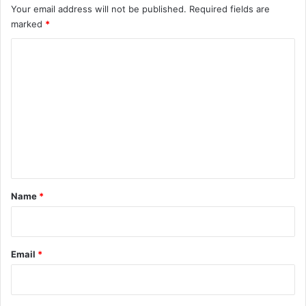
Your email address will not be published.
Required fields are
marked
*
C
o
m
m
e
n
t
*
Name
*
Email
*