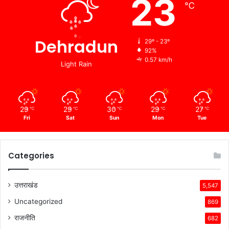
23
℃
Dehradun
29º - 23º
92%
0.57 km/h
Light Rain
29
29
30
29
27
℃
℃
℃
℃
℃
Fri
Sat
Sun
Mon
Tue
Categories
उत्तराखंड
5,547
Uncategorized
869
राजनीति
682