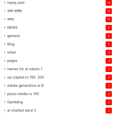
ready_text
14
उत्तर प्रदेश
12
भारत
11
NEWS
9
general
6
Blog
5
other
3
pages
3
names for ai robots 1
2
up-capital.ru 150, 200
2
adobe generative ai 8
2
plyas-media.ru 150
2
Gambling
2
ai chatbot bard 3
2