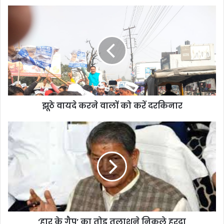
झूठे
वायदे
करने
वालों
को
करें
दरकिनार
झूठे वायदे करने वालों को करें दरकिनार
‘हार
के
गैप’
का
तोड़
तलाशने
निकले
हरदा
‘हार के गैप’ का तोड़ तलाशने निकले हरदा