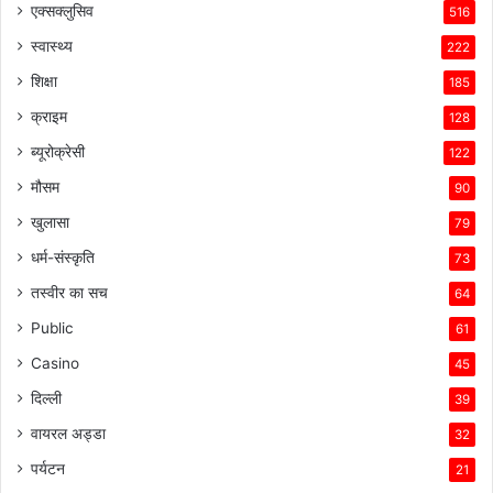
एक्सक्लुसिव
516
स्वास्थ्य
222
शिक्षा
185
क्राइम
128
ब्यूरोक्रेसी
122
मौसम
90
खुलासा
79
धर्म-संस्कृति
73
तस्वीर का सच
64
Public
61
Casino
45
दिल्ली
39
वायरल अड्डा
32
पर्यटन
21