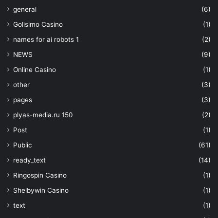
general
(6)
Golisimo Casino
(1)
names for ai robots 1
(2)
NEWS
(9)
Online Casino
(1)
other
(3)
pages
(3)
plyas-media.ru 150
(2)
Post
(1)
Public
(61)
ready_text
(14)
Ringospin Casino
(1)
Shelbywin Casino
(1)
text
(1)