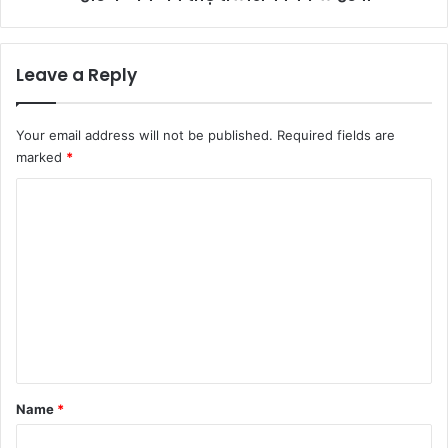
Leave a Reply
Your email address will not be published.
Required fields are
marked
*
C
o
m
m
e
n
t
*
Name
*