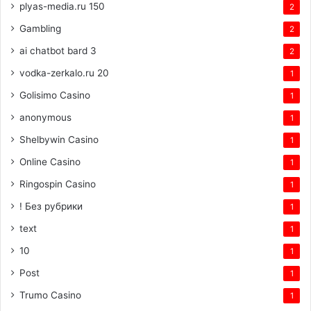
plyas-media.ru 150
2
Gambling
2
ai chatbot bard 3
2
vodka-zerkalo.ru 20
1
Golisimo Casino
1
anonymous
1
Shelbywin Casino
1
Online Casino
1
Ringospin Casino
1
! Без рубрики
1
text
1
10
1
Post
1
Trumo Casino
1