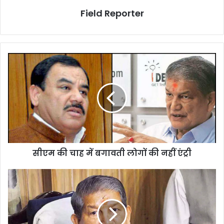
Field Reporter
सीएम
की
चाह
में
बगावती
लोगों
की
नहीं
एंट्री
सीएम की चाह में बगावती लोगों की नहीं एंट्री
अब
उत्तराखंड
में
खुलकर
खेलेंगे