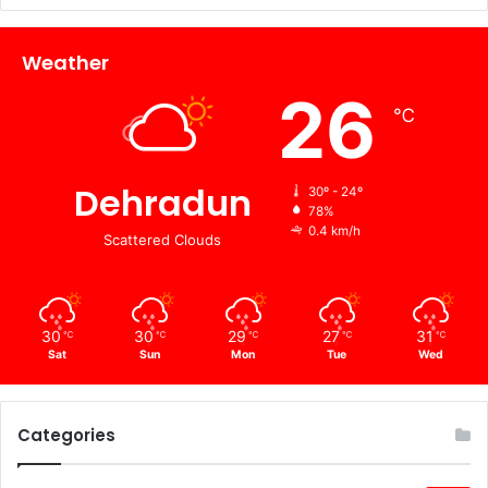
Weather
26
℃
Dehradun
30º - 24º
78%
0.4 km/h
Scattered Clouds
30
30
29
27
31
℃
℃
℃
℃
℃
Sat
Sun
Mon
Tue
Wed
Categories