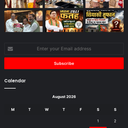
Enter
your
Email
address
Calendar
August 2026
M
T
W
T
F
S
S
1
2